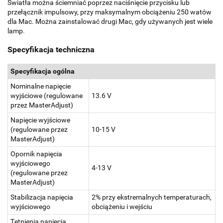
Światła można ściemniać poprzez naciśnięcie przycisku lub
przełącznik impulsowy, przy maksymalnym obciążeniu 250 watów
dla Mac. Można zainstalować drugi Mac, gdy używanych jest wiele
lamp.
Specyfikacja techniczna
Specyfikacja ogólna
Nominalne napięcie
wyjściowe (regulowane
13.6 V
przez MasterAdjust)
Napięcie wyjściowe
(regulowane przez
10-15 V
MasterAdjust)
Opornik napięcia
wyjściowego
4-13 V
(regulowane przez
MasterAdjust)
Stabilizacja napięcia
2% przy ekstremalnych temperaturach,
wyjściowego
obciążeniu i wejściu
Tętnienia napięcia