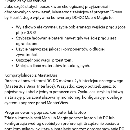
Ekologiczny Mastervolt
Jako część stałych poszukiwań ekologicznej przyjazności i
długotrwałych rozwiązań, Mastervolt zainicjował program "Green
by Heart". Jego wpływ na konwertery DC-DC Mac & Magic to:
Wyjątkowo efektywne użycie pobieranego wejścia prądu (cos
phi) > 0.98!
Szybsze ładowanie baterii, nawet gdy wejście prądu jest
ograniczone.
Użycie najwyższej jakości komponentów o długiej
żywotności.
Oszczędność wagi i przestrzeni.
Mniejsza ilość materiałów instalacyjnych.
Kompatybilność z MasterBus
Razem z konwerterami DC-DC można użyć interfejsu szeregowego
(MasterBus Serial Interface). Wszystko, czego potrzebujesz, to
pojedynczy kabel z jednym połączeniem. Zyskujesz: szybką i łatwą
instalację, plus zcentalizowany monitoring, konfigurację i obsługę
systemu poprzez panel MasterView.
Programowanie poprzez komputer lub laptop
Zdalna kontrola serii Mac lub Magic poprzez laptop lub PC lub
konfiguracja według osobistych preferencji. Urządzenie posiada
port komunikacyjny i łatwą instalację poprzez oprogramowanie PC-