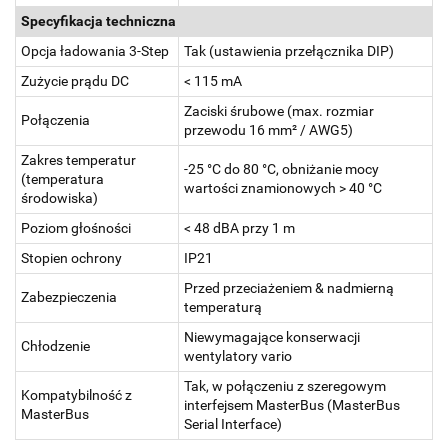
Specyfikacja techniczna
Opcja ładowania 3-Step
Tak (ustawienia przełącznika DIP)
Zużycie prądu DC
< 115 mA
Zaciski śrubowe (max. rozmiar
Połączenia
przewodu 16 mm² / AWG5)
Zakres temperatur
-25 °C do 80 °C, obniżanie mocy
(temperatura
wartości znamionowych > 40 °C
środowiska)
Poziom głośności
< 48 dBA przy 1 m
Stopien ochrony
IP21
Przed przeciażeniem & nadmierną
Zabezpieczenia
temperaturą
Niewymagające konserwacji
Chłodzenie
wentylatory vario
Tak, w połączeniu z szeregowym
Kompatybilność z
interfejsem MasterBus (MasterBus
MasterBus
Serial Interface)