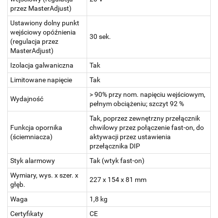
przez MasterAdjust)
Ustawiony dolny punkt
wejściowy opóźnienia
30 sek.
(regulacja przez
MasterAdjust)
Izolacja galwaniczna
Tak
Limitowane napięcie
Tak
> 90% przy nom. napięciu wejściowym,
Wydajność
pełnym obciążeniu; szczyt 92 %
Tak, poprzez zewnętrzny przełącznik
Funkcja opornika
chwilowy przez połączenie fast-on, do
(ściemniacza)
aktywacji przez ustawienia
przełącznika DIP
Styk alarmowy
Tak (wtyk fast-on)
Wymiary, wys. x szer. x
227 x 154 x 81 mm
głęb.
Waga
1,8 kg
Certyfikaty
CE