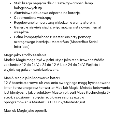
Stabilizacja napięcia dla dłuższej żywotności lamp
halogenowych itp.
Aluminiowa obudowa odporna na korozję.
Odporność na wstrząsy.
Regulowane temperaturą chłodzenie wentylatorem.
Generuje niewiele ciepła, więc można instalować niemal
wszędzie.
Pełna kompatybilność z MasterBus przy pomocy
szeregowego interfejsu MasterBus (MasterBus Serial
Interface).
Magic jako źródło zasilania
Modele Magic mogą być w pełni użyte jako stabilizowane źródło
zasilania: z 12 do 24 V, z 24 do 12 V lub z 24 do 24 V. Wejścia i
wyjścia są galwanicznie izolowane.
Mac & Magic jako ładowarka baterii
12 V baterie startowe lub zasilania awaryjnego mogą być ładowane
i monitorowane przez konwerter Mac lub Magic. Metoda ładowania
jest identyczna jak produktów Mastervolt serii Mass (technologia 3-
step), a poziomy napięcia regulowae są przy użyciu
oprogramowania MasterBus PC-Link/MasterAdjust.
Mac lub Magic jako opornik