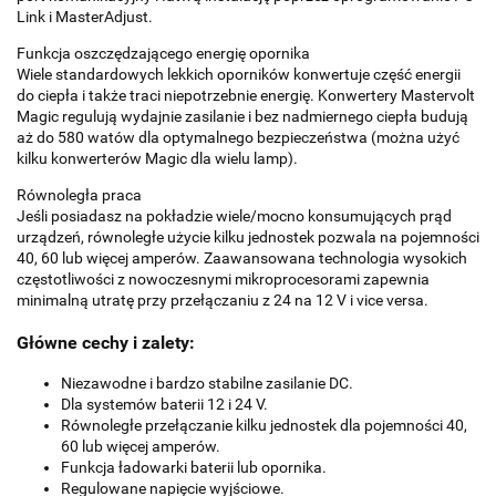
Link i MasterAdjust.
Funkcja oszczędzającego energię opornika
Wiele standardowych lekkich oporników konwertuje część energii
do ciepła i także traci niepotrzebnie energię. Konwertery Mastervolt
Magic regulują wydajnie zasilanie i bez nadmiernego ciepła budują
aż do 580 watów dla optymalnego bezpieczeństwa (można użyć
kilku konwerterów Magic dla wielu lamp).
Równoległa praca
Jeśli posiadasz na pokładzie wiele/mocno konsumujących prąd
urządzeń, równoległe użycie kilku jednostek pozwala na pojemności
40, 60 lub więcej amperów. Zaawansowana technologia wysokich
częstotliwości z nowoczesnymi mikroprocesorami zapewnia
minimalną utratę przy przełączaniu z 24 na 12 V i vice versa.
Główne cechy i zalety:
Niezawodne i bardzo stabilne zasilanie DC.
Dla systemów baterii 12 i 24 V.
Równoległe przełączanie kilku jednostek dla pojemności 40,
60 lub więcej amperów.
Funkcja ładowarki baterii lub opornika.
Regulowane napięcie wyjściowe.