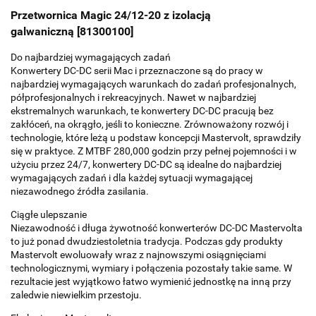
Przetwornica Magic 24/12-20 z izolacją
galwaniczną [81300100]
Do najbardziej wymagających zadań
Konwertery DC-DC serii Mac i przeznaczone są do pracy w
najbardziej wymagających warunkach do zadań profesjonalnych,
półprofesjonalnych i rekreacyjnych. Nawet w najbardziej
ekstremalnych warunkach, te konwertery DC-DC pracują bez
zakłóceń, na okrągło, jeśli to konieczne. Zrównoważony rozwój i
technologie, które leżą u podstaw koncepcji Mastervolt, sprawdziły
się w praktyce. Z MTBF 280,000 godzin przy pełnej pojemności i w
użyciu przez 24/7, konwertery DC-DC są idealne do najbardziej
wymagających zadań i dla każdej sytuacji wymagającej
niezawodnego źródła zasilania.
Ciągłe ulepszanie
Niezawodność i długa żywotność konwerterów DC-DC Mastervolta
to już ponad dwudziestoletnia tradycja. Podczas gdy produkty
Mastervolt ewoluowały wraz z najnowszymi osiągnięciami
technologicznymi, wymiary i połączenia pozostały takie same. W
rezultacie jest wyjątkowo łatwo wymienić jednostkę na inną przy
zaledwie niewielkim przestoju.