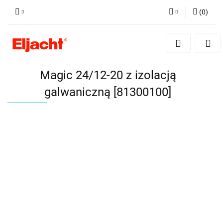
(
0
)
Zaloguj się
Zarejestruj się
Dodaj zgłoszenie
Magic 24/12-20 z izolacją
galwaniczną [81300100]