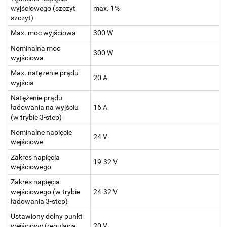
wyjściowego (szczyt
max. 1%
szczyt)
Max. moc wyjściowa
300 W
Nominalna moc
300 W
wyjściowa
Max. natężenie prądu
20 A
wyjścia
Natężenie prądu
ładowania na wyjściu
16 A
(w trybie 3-step)
Nominalne napięcie
24 V
wejściowe
Zakres napięcia
19-32 V
wejściowego
Zakres napięcia
wejściowego (w trybie
24-32 V
ładowania 3-step)
Ustawiony dolny punkt
wejściowy (regulacja
20 V