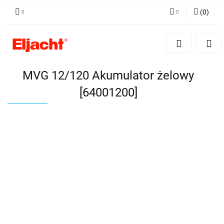
(
0
)
Zaloguj się
Zarejestruj się
Dodaj zgłoszenie
MVG 12/120 Akumulator żelowy
[64001200]