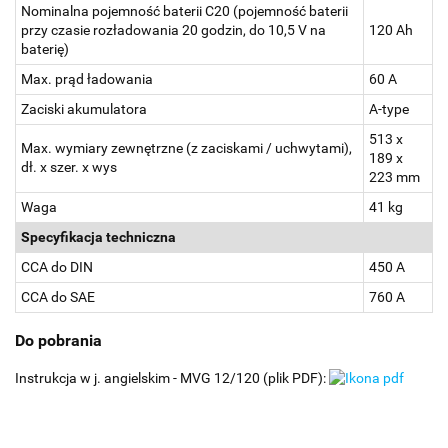
Nominalna pojemność baterii C20 (pojemność baterii
przy czasie rozładowania 20 godzin, do 10,5 V na
120 Ah
baterię)
Max. prąd ładowania
60 A
Zaciski akumulatora
A-type
513 x
Max. wymiary zewnętrzne (z zaciskami / uchwytami),
189 x
dł. x szer. x wys
223 mm
Waga
41 kg
Specyfikacja techniczna
CCA do DIN
450 A
CCA do SAE
760 A
Do pobrania
Instrukcja w j. angielskim - MVG 12/120 (plik PDF):