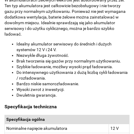
W akumulatorach żelowych elektrolit jest absorbowany przez żel.
Ten typ akumulatora jest całkowicie bezobsługowy i nie tworzy
gazu przy normalnym użytkowaniu. Ponieważ nie jest wymagana
dodatkowa wentylacja, baterie żelowe można zainstalować w
dowolnym miejscu. Idealnie sprawdzają się jako akumulator
serwisowy i do użytku cyklicznego, można je bardzo szybko
ładować.
Idealny akumulator serwisowy do średnich i dużych
systemów 12 V i 24 V.
Niezwykle długa żywotność.
Brak tworzenia się gazów przy normalnym użytkowaniu.
Szybkie ładowanie, możliwy wysoki prąd ładowania.
Do intensywnego użytkowania z dużą liczbą cykli ładowania
/ rozładowania.
Bardzo niskie samorozładowanie.
Wysoki zwrot z inwestycji.
Dwuletnia gwarancja.
Specyfikacja techniczna
Specyfikacja ogólna
Nominalne napięcie akumulatora
12 V