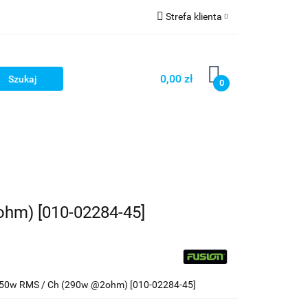
Strefa klienta
Strefa marek
Zaloguj się
Zarejestruj się
0,00 zł
0
Dodaj zgłoszenie
ohm) [010-02284-45]
 150w RMS / Ch (290w @2ohm) [010-02284-45]