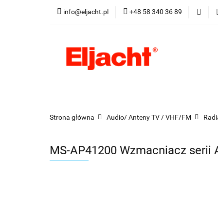
info@eljacht.pl
+48 58 340 36 89
Kategorie
Pro
Kategorie
Promocje
Nowości
Best
Strona główna
Audio/ Anteny TV / VHF/FM
Radi
MS-AP41200 Wzmacniacz serii A