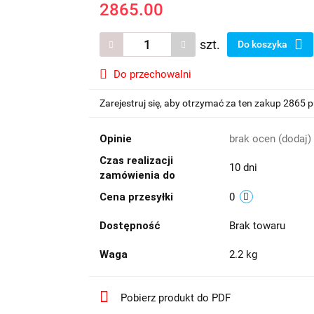
2865.00
szt.
Do koszyka
Do przechowalni
Zarejestruj się, aby otrzymać za ten zakup 2865 
Opinie
brak ocen
(dodaj)
Czas realizacji
10 dni
zamówienia do
Cena przesyłki
0
Dostępność
Brak towaru
Waga
2.2 kg
Pobierz produkt do PDF