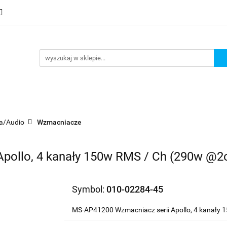
mocje
Nowości
Bestsellery
Wyprzedaże
Blog
sellery
Wyprzedaże
Blog
Strefa marek
a/Audio
Wzmacniacze
pollo, 4 kanały 150w RMS / Ch (290w @2
Symbol:
010-02284-45
MS-AP41200 Wzmacniacz serii Apollo, 4 kanały