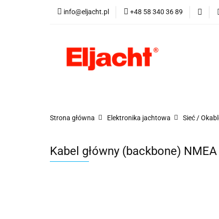
info@eljacht.pl
+48 58 340 36 89
Kategorie
Pro
Kategorie
Promocje
Nowości
Best
Strona główna
Elektronika jachtowa
Sieć / Okab
Kabel główny (backbone) NMEA