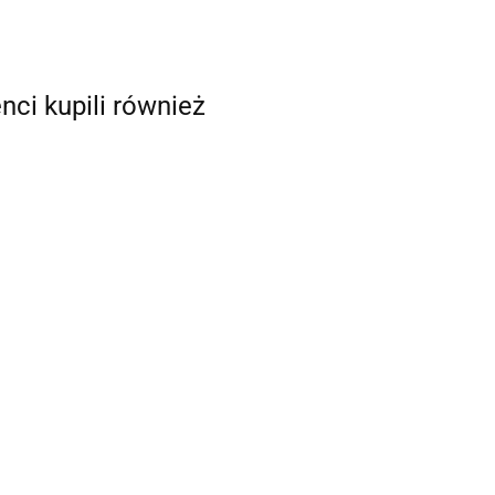
enci kupili również
Kabel
Kabel
NMEA2000
NMEA2000 Drop
Drop 1m
0,5m
153.00
133.00
wny (backbone)
00 2m