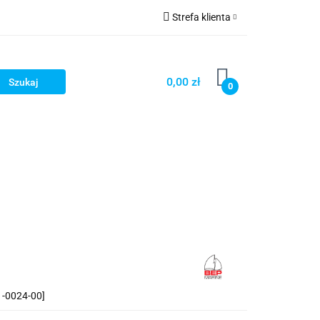
Strefa klienta
Strefa marek
Zaloguj się
Zarejestruj się
0,00 zł
0
Dodaj zgłoszenie
-0024-00]