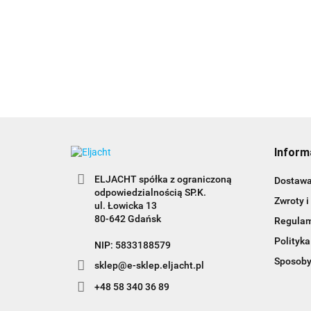
zasilania NMEA 200
125.00
Inform
ELJACHT spółka z ograniczoną
Dostaw
odpowiedzialnością SP.K.
Zwroty i
ul. Łowicka 13
80-642 Gdańsk
Regula
Polityka
NIP: 5833188579
Sposoby
sklep@e-sklep.eljacht.pl
+48 58 340 36 89