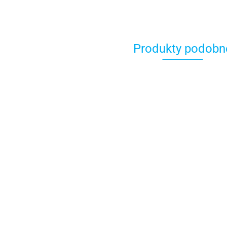
Produkty podobn
Dwudrożny
trójnik
Kabel
243.00
NMEA2000
Drop 5m
260.00
80-911-0137-00 Izola