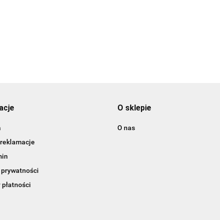
0
156.00
395.00
acje
O sklepie
a
O nas
 reklamacje
min
 prywatności
 płatności