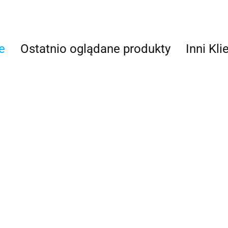
e
Ostatnio oglądane produkty
Inni Kli
A2K-SBN-1 Mini
sieć NMEA 2000
Kabel głó
Kabel główny (backbone)
506.00
NMEA 20
tor
NMEA 2000 10m