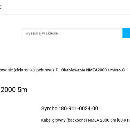
mocje
Nowości
Bestsellery
Wyprzedaże
Blog
sellery
Wyprzedaże
Blog
Strefa marek
lowanie (elektronika jachtowa)
Okablowanie NMEA2000 / micro-C
 2000 5m
Symbol:
80-911-0024-00
Kabel główny (backbone) NMEA 2000 5m [80-911