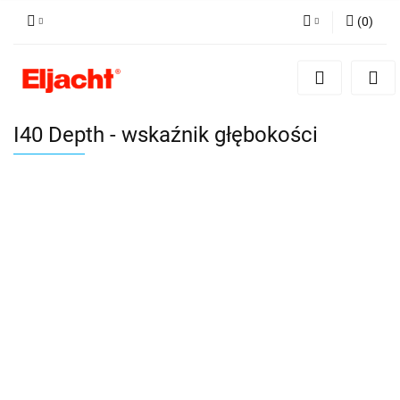
(
0
)
Zaloguj się
Zarejestruj się
Dodaj zgłoszenie
I40 Depth - wskaźnik głębokości