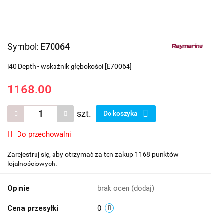
Symbol:
E70064
i40 Depth - wskaźnik głębokości [E70064]
1168.00
szt.
Do koszyka
Do przechowalni
Zarejestruj się, aby otrzymać za ten zakup 1168 punktów
lojalnościowych.
Opinie
brak ocen
(dodaj)
Cena przesyłki
0