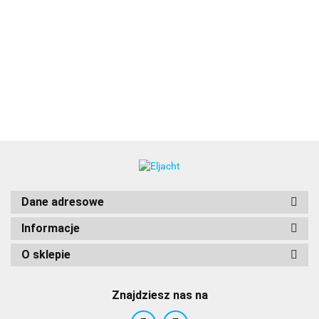
I40 Depth
I40 Bidata
I40/ST40/ST60
wskaźnik
System TH z
System TH z
3 Way SeaTalk
log+głębokość
przetwornikiem
dwoma
Junction Box -
1168.00
1583.00
2050.00
260.00
P7 głębokość
przetwornikami
trójnik SeaTalk
P371 & P7
D244
Dane adresowe
Informacje
O sklepie
Znajdziesz nas na