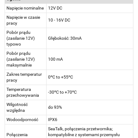
Napięcie nominalne
12V DC
Napięcie w czasie
10 - 16V DC
pracy
Pobór prądu
(zasilanie 12V)
Głębokość: 30mA
typowo
Pobór prądu
(zasilanie 12V)
100 mA
maksymalnie
Zakres temperatur
0ºC to +55ºC
pracy
Temperatura
-30ºC to +70ºC
przechowywania
Wilgotność
do 93%
względna
Wodoodporność
IPX6
SeaTalk, połączenia przetwornika;
Połączenia
kompatybilne z systemami przemysłu