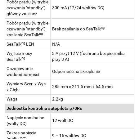
Pobór prądu (w trybie
czuwania "standby")
300 mA (12/24 woltów DC)
główny zasilacz
Pobór prądu (w trybie
ng
czuwania "standby")
Brak zasilania do SeaTalk
ng
zasilanie SeaTalk
ng
SeaTalk
LEN
N/A
Wyjście mocy
3 A przyt 12 V (fochrona bezpiecznika
ng
SeaTalk
przy 3 A)
Oszacowanie
Odporność na skroplenie
wodoodporności
Wymiary Szer. x Wys.
285 mm x 211.5 mm x 64.5 mm
x Głęb.
Waga
2.2kg
Jednostka kontrolna autopilota p70Rs
Napięcie nominalne
12 wolt DC
(wolty DC)
Zakres napięcia
9 – 16 woltów DC
(wolty DC)