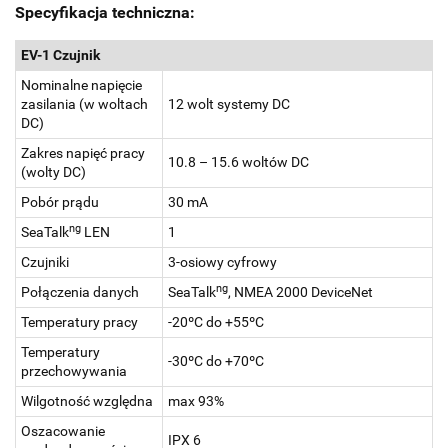
Specyfikacja techniczna:
EV-1 Czujnik
Nominalne napięcie
zasilania (w woltach
12 wolt systemy DC
DC)
Zakres napięć pracy
10.8 – 15.6 woltów DC
(wolty DC)
Pobór prądu
30 mA
ng
SeaTalk
LEN
1
Czujniki
3-osiowy cyfrowy
ng
Połączenia danych
SeaTalk
, NMEA 2000 DeviceNet
Temperatury pracy
-20ºC do +55ºC
Temperatury
-30ºC do +70ºC
przechowywania
Wilgotność względna
max 93%
Oszacowanie
IPX 6