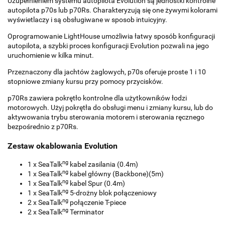
Uzupełnieniem systemu autopilota Evolution są jednostki kontrolne
autopilota p70s lub p70Rs. Charakteryzują się one żywymi kolorami
wyświetlaczy i są obsługiwane w sposob intuicyjny.
Oprogramowanie LightHouse umożliwia łatwy sposób konfiguracji
autopilota, a szybki proces konfiguracji Evolution pozwali na jego
uruchomienie w kilka minut.
Przeznaczony dla jachtów żaglowych, p70s oferuje proste 1 i 10
stopniowe zmiany kursu przy pomocy przycisków.
p70Rs zawiera pokrętło kontrolne dla użytkowników łodzi
motorowych. Użyj pokrętła do obsługi menu i zmiany kursu, lub do
aktywowania trybu sterowania motorem i sterowania ręcznego
bezpośrednio z p70Rs.
Zestaw okablowania Evolution
ng
1 x SeaTalk
kabel zasilania (0.4m)
ng
1 x SeaTalk
kabel główny (Backbone)(5m)
ng
1 x SeaTalk
kabel Spur (0.4m)
ng
1 x SeaTalk
5-drożny blok połączeniowy
ng
2 x SeaTalk
połączenie T-piece
ng
2 x SeaTalk
Terminator