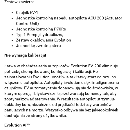
Zestaw zawiera:
Czujnik EV-1
Jednostkę kontrolną napędu autopilota ACU-200 (Actuator
Control Unit)
Jednostkę kontrolną P70Rs
Typ 1 Pompę hydrauliczną
Zestaw okablowania Evolution
Jednostkę zwrotną steru
Nie wymaga kalibracji!
Łatwa w obsłudze seria autopilotów Evolution EV-200 eliminuje
potrzebę skomplikowanej konfiguracji i kalibracji. Po
zainstalowaniu Evolution umożliwia tak łatwy start od razu po
włączeniu autopilota. Autopiloty Evolution dzięki inteligentnemu
czujnikowi EV automatycznie dopasowują się do środowiska, w
którym operują i błyskawicznie przetwarzają komendy tak, aby
zoptymalizować sterowanie. W rezultacie autopilot utrzymuje
dokładny kurs, niezależnie od prędkości łodzi czy warunków
panujących na morzu. Wszystko odbywa się bez jakiegokolwiek
dostrajania ze strony użytkownika.
Evolution AI™