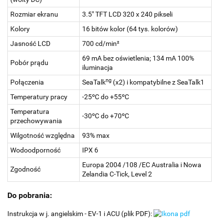
Rozmiar ekranu
3.5" TFT LCD 320 x 240 pikseli
Kolory
16 bitów kolor (64 tys. kolorów)
Jasność LCD
700 cd/min²
69 mA bez oświetlenia; 134 mA 100%
Pobór prądu
iluminacja
ng
Połączenia
SeaTalk
(x2) i kompatybilne z SeaTalk1
Temperatury pracy
-25ºC do +55ºC
Temperatura
-30ºC do +70ºC
przechowywania
Wilgotność względna
93% max
Wodoodporność
IPX 6
Europa 2004 /108 /EC Australia i Nowa
Zgodność
Zelandia C-Tick, Level 2
Do pobrania:
Instrukcja w j. angielskim - EV-1 i ACU (plik PDF):