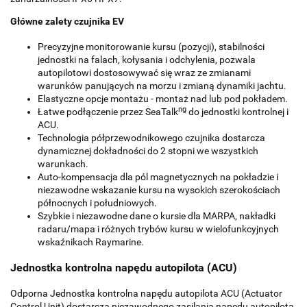
Główne zalety czujnika EV
Precyzyjne monitorowanie kursu (pozycji), stabilności
jednostki na falach, kołysania i odchylenia, pozwala
autopilotowi dostosowywać się wraz ze zmianami
warunków panujących na morzu i zmianą dynamiki jachtu.
Elastyczne opcje montażu - montaż nad lub pod pokładem.
ng
Łatwe podłączenie przez SeaTalk
do jednostki kontrolnej i
ACU.
Technologia półprzewodnikowego czujnika dostarcza
dynamicznej dokładności do 2 stopni we wszystkich
warunkach.
Auto-kompensacja dla pól magnetycznych na pokładzie i
niezawodne wskazanie kursu na wysokich szerokościach
północnych i południowych.
Szybkie i niezawodne dane o kursie dla MARPA, nakładki
radaru/mapa i różnych trybów kursu w wielofunkcyjnych
wskaźnikach Raymarine.
Jednostka kontrolna napędu autopilota (ACU)
Odporna Jednostka kontrolna napędu autopilota ACU (Actuator
Control Unit) dostarcza niezawodnego zasilania napędu autopilota