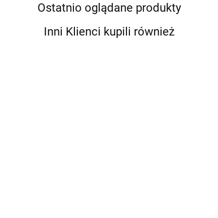
Ostatnio oglądane produkty
Inni Klienci kupili również
Evolution EV-200
Evolution EV-200
z p70s, ACU-200
z p70Rs & ACU-
(dla nap. Typ 1)
Evolution EV-200
200 (dla nap. Typ
11912.00
11912.00
żaglowy, p70s, ACU-
1)
200, Mechanical
19698.00
Linear Drive