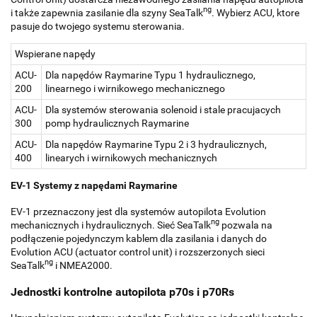
ng
i także zapewnia zasilanie dla szyny SeaTalk
. Wybierz ACU, ktore
pasuje do twojego systemu sterowania.
Wspierane napędy
ACU-
Dla napędów Raymarine Typu 1 hydraulicznego,
200
linearnego i wirnikowego mechanicznego
ACU-
Dla systemów sterowania solenoid i stale pracujacych
300
pomp hydraulicznych Raymarine
ACU-
Dla napędów Raymarine Typu 2 i 3 hydraulicznych,
400
linearych i wirnikowych mechanicznych
EV-1 Systemy z napędami Raymarine
EV-1 przeznaczony jest dla systemów autopilota Evolution
ng
mechanicznych i hydraulicznych. Sieć SeaTalk
pozwala na
podłączenie pojedynczym kablem dla zasilania i danych do
Evolution ACU (actuator control unit) i rozszerzonych sieci
ng
SeaTalk
i NMEA2000.
Jednostki kontrolne autopilota p70s i p70Rs