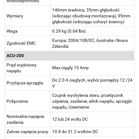
wodoodporności
140mm średnica, 35mm głębokość
Wymiary
(wliczając obudowę montażową), 95mm
głębokość (wliczając uchwyt ścienny)
Waga
0.29 kg (0.64 lbs)
Europa: 2004/108/EC, Australia i Nowa
Zgodność EMC
Zelandia
ACU-200
Prąd wyjściowy
Max ciągły 15 Amp
napędu
Do 2.0 A ciagłych, wybór pomiędzy 12 /24
Przyłącze sprzęgła
V
Czujnik wychylenia steru, przełącznik
Połączenia
uśpienia, zasilanie, silnik napędu, sprzęglo
napędu, Uziemienie
Nominalne napięcie
12 lub 24 wolty DC
zasilania
Zakres napięcia pracy
10.8 do 31.2 woltów DC