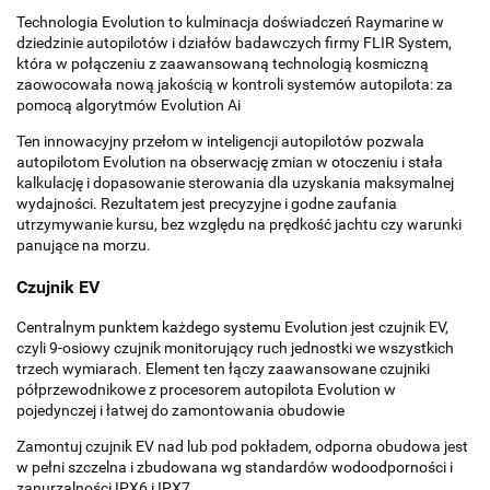
Technologia Evolution to kulminacja doświadczeń Raymarine w
dziedzinie autopilotów i działów badawczych firmy FLIR System,
która w połączeniu z zaawansowaną technologią kosmiczną
zaowocowała nową jakością w kontroli systemów autopilota: za
pomocą algorytmów Evolution Ai
Ten innowacyjny przełom w inteligencji autopilotów pozwala
autopilotom Evolution na obserwację zmian w otoczeniu i stała
kalkulację i dopasowanie sterowania dla uzyskania maksymalnej
wydajności. Rezultatem jest precyzyjne i godne zaufania
utrzymywanie kursu, bez względu na prędkość jachtu czy warunki
panujące na morzu.
Czujnik EV
Centralnym punktem każdego systemu Evolution jest czujnik EV,
czyli 9-osiowy czujnik monitorujący ruch jednostki we wszystkich
trzech wymiarach. Element ten łączy zaawansowane czujniki
półprzewodnikowe z procesorem autopilota Evolution w
pojedynczej i łatwej do zamontowania obudowie
Zamontuj czujnik EV nad lub pod pokładem, odporna obudowa jest
w pełni szczelna i zbudowana wg standardów wodoodporności i
zanurzalności IPX6 i IPX7.