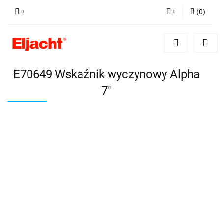
(
0
)
Zaloguj się
Zarejestruj się
Dodaj zgłoszenie
E70649 Wskaźnik wyczynowy Alpha
7"