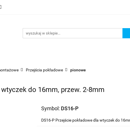
mocje
Nowości
Bestsellery
Wyprzedaże
Blog
sellery
Wyprzedaże
Blog
Strefa marek
montażowe
Przejścia pokładowe
pionowe
a wtyczek do 16mm, przew. 2-8mm
Symbol:
DS16-P
DS16-P Przejście pokładowe dla wtyczek do 16m