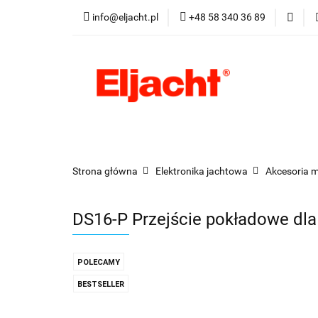
info@eljacht.pl
+48 58 340 36 89
Kategorie
Pro
Kategorie
Promocje
Nowości
Best
Strona główna
Elektronika jachtowa
Akcesoria 
DS16-P Przejście pokładowe dl
POLECAMY
BESTSELLER