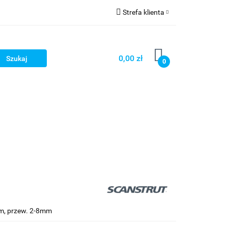
Strefa klienta
Strefa marek
Zaloguj się
Zarejestruj się
0,00 zł
0
Dodaj zgłoszenie
m, przew. 2-8mm