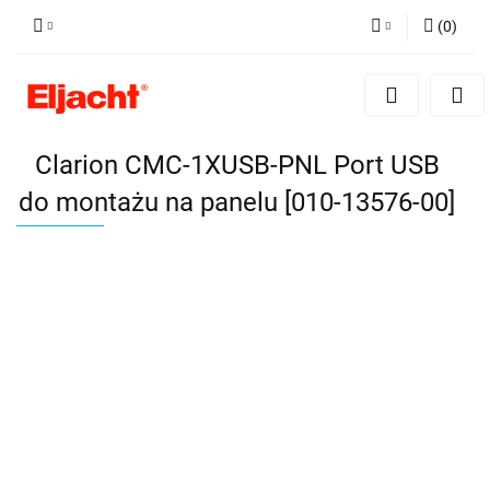
(
0
)
Zaloguj się
Zarejestruj się
Dodaj zgłoszenie
Clarion CMC-1XUSB-PNL Port USB
do montażu na panelu [010-13576-00]