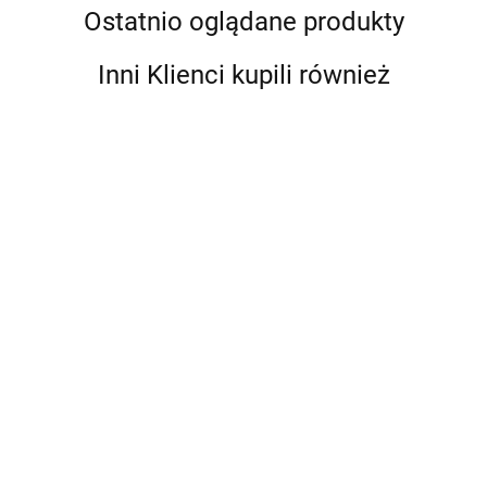
Ostatnio oglądane produkty
Inni Klienci kupili również
Clarion
Clarion
CBUSBFM1
CMC-
CMR-L1
Clarion CMC-
Clarion CMC-
- port USB
GRYAIC2-
Kontroler
RC-25
RC-6 Przewód
montowany
176.00
176.00
154.00
18 Morski
oświetleni
Przewód
przedłużający
w grodzi
220.00
132.00
interkonekt
RGB [010-
przedłużający
pilota
audio, 2-
13578-00]
pilota
zdalnego
kanałowy,
zdalnego
sterowania o
18 stóp
sterowania o
długości 6
(5,5 m)
długości 25
stóp (1,83 m)