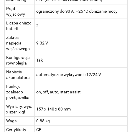
Prąd
ograniczony do 90 A; > 25 °C obniżanie mocy
wyjściowy
Liczba gniazd
2
baterii
Zakres
napięcia
9-32 V
wejściowego
Konfiguracja
Tak
równoległa
Napięcie
automatyczne wykrywanie 12/24 V
akumulatora
Funkcje
zdalnego
on, off, auto, start assist
przełącznika
Wymiary, wys.
157 x 140 x 80 mm
x szer. x gł
Waga
0.88 kg
Certyfikaty
CE