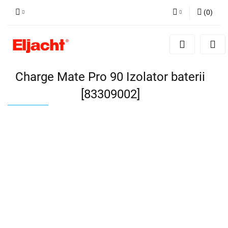
(
0
)
Zaloguj się
Zarejestruj się
Dodaj zgłoszenie
Charge Mate Pro 90 Izolator baterii
[83309002]