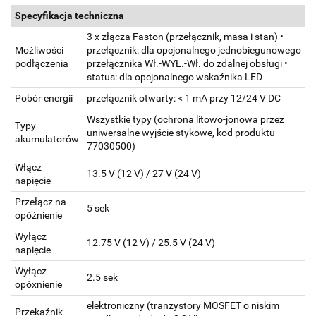
Specyfikacja techniczna
3 x złącza Faston (przełącznik, masa i stan) •
Możliwości
przełącznik: dla opcjonalnego jednobiegunowego
podłączenia
przełącznika Wł.-WYŁ.-Wł. do zdalnej obsługi •
status: dla opcjonalnego wskaźnika LED
Pobór energii
przełącznik otwarty: < 1 mA przy 12/24 V DC
Wszystkie typy (ochrona litowo-jonowa przez
Typy
uniwersalne wyjście stykowe, kod produktu
akumulatorów
77030500)
Włącz
13.5 V (12 V) / 27 V (24 V)
napięcie
Przełącz na
5 sek
opóźnienie
Wyłącz
12.75 V (12 V) / 25.5 V (24 V)
napięcie
Wyłącz
2.5 sek
opóxnienie
elektroniczny (tranzystory MOSFET o niskim
Przekaźnik