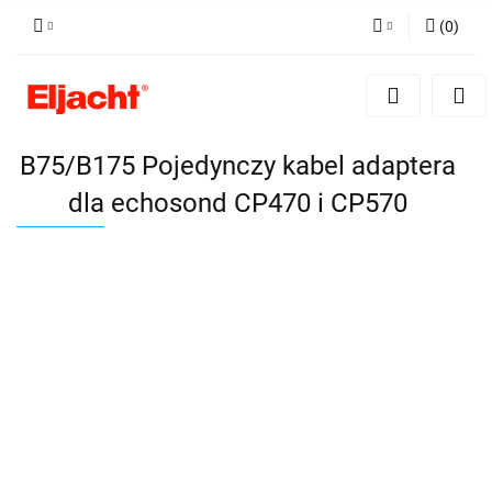
(
0
)
Zaloguj się
Zarejestruj się
Dodaj zgłoszenie
B75/B175 Pojedynczy kabel adaptera
dla echosond CP470 i CP570