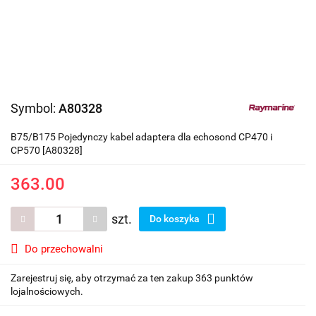
Symbol:
A80328
B75/B175 Pojedynczy kabel adaptera dla echosond CP470 i
CP570 [A80328]
363.00
szt.
Do koszyka
Do przechowalni
Zarejestruj się, aby otrzymać za ten zakup 363 punktów
lojalnościowych.