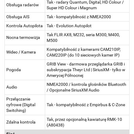
Tak - radary Quantum, Digital, HD Colour /
Obsługa radarów
Super HD Colour i Magnum
Obsługa AIS
Tak - kompatybilność z NMEA2000
Kontrola Autopilota
Tak - Evolution Autopilot
Tak FLIR AX8, M232, seria M300, M400,
Nocna termowizja
M500
Kompatybilność z kamerami CAM210IP,
Wideo / Kamera
CAM220IP (do 10 sieciowych kamer IP)
GRIB View - darmowa przeglądarka GRIB i
Pogoda
subskrypacja Theyr Ltd | SiriusXM - tylko w
Amerycej Północnej
NMEA2000 / kontrola głośników Bluetooth
Audio
/ Opcjonalne SiriusXM Audio
Przełączanie
cyfrowe (Digital
Tak - kompatybilność z Empirbus & C-Zone
Switching)
Tak, przez opcjonalną kawiaturę RMK-10
Zdalna kontrola
(A80438)