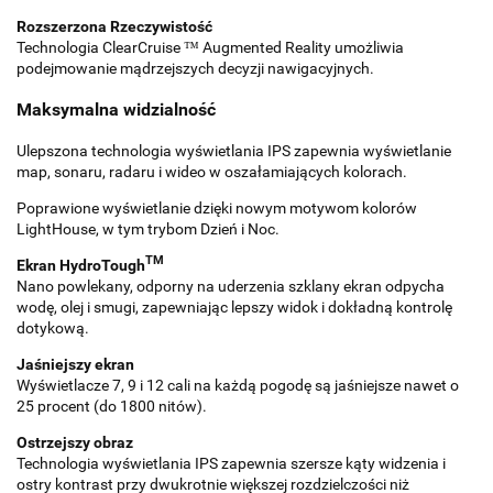
Rozszerzona Rzeczywistość
Technologia ClearCruise ™ Augmented Reality umożliwia
podejmowanie mądrzejszych decyzji nawigacyjnych.
Maksymalna widzialność
Ulepszona technologia wyświetlania IPS zapewnia wyświetlanie
map, sonaru, radaru i wideo w oszałamiających kolorach.
Poprawione wyświetlanie dzięki nowym motywom kolorów
LightHouse, w tym trybom Dzień i Noc.
TM
Ekran HydroTough
Nano powlekany, odporny na uderzenia szklany ekran odpycha
wodę, olej i smugi, zapewniając lepszy widok i dokładną kontrolę
dotykową.
Jaśniejszy ekran
Wyświetlacze 7, 9 i 12 cali na każdą pogodę są jaśniejsze nawet o
25 procent (do 1800 nitów).
Ostrzejszy obraz
Technologia wyświetlania IPS zapewnia szersze kąty widzenia i
ostry kontrast przy dwukrotnie większej rozdzielczości niż