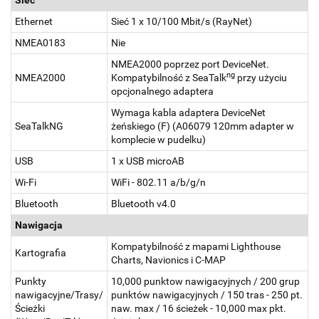
Sieć
Ethernet
Sieć 1 x 10/100 Mbit/s (RayNet)
NMEA0183
Nie
NMEA2000 poprzez port DeviceNet.
ng
NMEA2000
Kompatybilność z SeaTalk
przy użyciu
opcjonalnego adaptera
Wymaga kabla adaptera DeviceNet
SeaTalkNG
żeńskiego (F) (A06079 120mm adapter w
komplecie w pudelku)
USB
1 x USB microAB
Wi-Fi
WiFi - 802.11 a/b/g/n
Bluetooth
Bluetooth v4.0
Nawigacja
Kompatybilność z mapami Lighthouse
Kartografia
Charts, Navionics i C-MAP
Punkty
10,000 punktow nawigacyjnych / 200 grup
nawigacyjne/Trasy/
punktów nawigacyjnych / 150 tras - 250 pt.
Ścieżki
naw. max / 16 ścieżek - 10,000 max pkt.