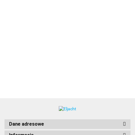
Axiom+
7 RV,
Axiom+ 
MFD
RV, MFD
5200.00
Axiom+ 12,
Axiom+ 12,
E70638-00-
7",
7", z
5200.00
wskaźnik
wskaźnik
NEU Axiom+
sonar
RealVisi
wielofunkcyjny
wielofunkcyjny
12, wskaźnik
600W,
3D,
13040.00
14090.00
13560.00
12", ploter map
12", RV 3D,
wielofunkcyjny
RV 3D,
sonare
sonar 600W
12", ploter map
bez
600w, b
z mapą
przetw.,
przetw.
LightHouse
DISP
Charts Europa
Północna
Dane adresowe