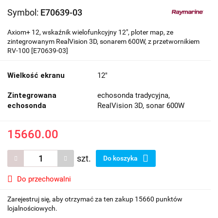
Symbol:
E70639-03
Axiom+ 12, wskaźnik wielofunkcyjny 12", ploter map, ze
zintegrowanym RealVision 3D, sonarem 600W, z przetwornikiem
RV-100 [E70639-03]
Wielkość ekranu
12"
Zintegrowana
echosonda tradycyjna,
echosonda
RealVision 3D, sonar 600W
15660.00
szt.
Do koszyka
Do przechowalni
Zarejestruj się, aby otrzymać za ten zakup 15660 punktów
lojalnościowych.