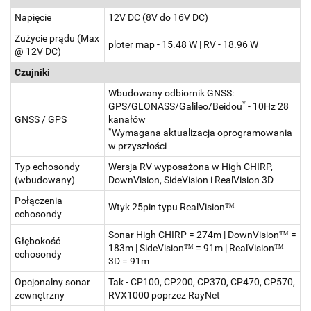
Napięcie
12V DC (8V do 16V DC)
Zużycie prądu (Max
ploter map - 15.48 W | RV - 18.96 W
@ 12V DC)
Czujniki
Wbudowany odbiornik GNSS:
*
GPS/GLONASS/Galileo/Beidou
- 10Hz 28
GNSS / GPS
kanałów
*
Wymagana aktualizacja oprogramowania
w przyszłości
Typ echosondy
Wersja RV wyposażona w High CHIRP,
(wbudowany)
DownVision, SideVision i RealVision 3D
Połączenia
Wtyk 25pin typu RealVision™
echosondy
Sonar High CHIRP = 274m | DownVision™ =
Głębokość
183m | SideVision™ = 91m | RealVision™
echosondy
3D = 91m
Opcjonalny sonar
Tak - CP100, CP200, CP370, CP470, CP570,
zewnętrzny
RVX1000 poprzez RayNet