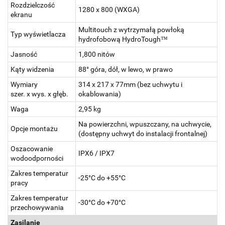
Rozdzielczość
1280 x 800 (WXGA)
ekranu
Multitouch z wytrzymałą powłoką
Typ wyświetlacza
hydrofobową HydroTough™
Jasność
1,800 nitów
Kąty widzenia
88° góra, dół, w lewo, w prawo
Wymiary
314 x 217 x 77mm (bez uchwytu i
szer. x wys. x głęb.
okablowania)
Waga
2,95 kg
Na powierzchni, wpuszczany, na uchwycie,
Opcje montażu
(dostępny uchwyt do instalacji frontalnej)
Oszacowanie
IPX6 / IPX7
wodoodporności
Zakres temperatur
-25°C do +55°C
pracy
Zakres temperatur
-30°C do +70°C
przechowywania
Zasilanie