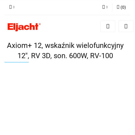
(
0
)
Zaloguj się
Zarejestruj się
Dodaj zgłoszenie
Axiom+ 12, wskaźnik wielofunkcyjny
12", RV 3D, son. 600W, RV-100