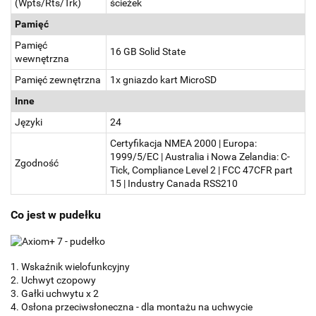
(Wpts/Rts/Trk)
ścieżek
Pamięć
Pamięć
16 GB Solid State
wewnętrzna
Pamięć zewnętrzna
1x gniazdo kart MicroSD
Inne
Języki
24
Certyfikacja NMEA 2000 | Europa:
1999/5/EC | Australia i Nowa Zelandia: C-
Zgodność
Tick, Compliance Level 2 | FCC 47CFR part
15 | Industry Canada RSS210
Co jest w pudełku
1. Wskaźnik wielofunkcyjny
2. Uchwyt czopowy
3. Gałki uchwytu x 2
4. Osłona przeciwsłoneczna - dla montażu na uchwycie