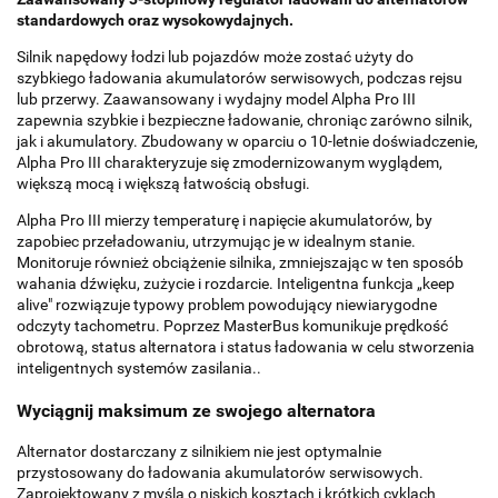
standardowych oraz wysokowydajnych.
Silnik napędowy łodzi lub pojazdów może zostać użyty do
szybkiego ładowania akumulatorów serwisowych, podczas rejsu
lub przerwy. Zaawansowany i wydajny model Alpha Pro III
zapewnia szybkie i bezpieczne ładowanie, chroniąc zarówno silnik,
jak i akumulatory. Zbudowany w oparciu o 10-letnie doświadczenie,
Alpha Pro III charakteryzuje się zmodernizowanym wyglądem,
większą mocą i większą łatwością obsługi.
Alpha Pro III mierzy temperaturę i napięcie akumulatorów, by
zapobiec przeładowaniu, utrzymując je w idealnym stanie.
Monitoruje również obciążenie silnika, zmniejszając w ten sposób
wahania dźwięku, zużycie i rozdarcie. Inteligentna funkcja „keep
alive" rozwiązuje typowy problem powodujący niewiarygodne
odczyty tachometru. Poprzez MasterBus komunikuje prędkość
obrotową, status alternatora i status ładowania w celu stworzenia
inteligentnych systemów zasilania..
Wyciągnij maksimum ze swojego alternatora
Alternator dostarczany z silnikiem nie jest optymalnie
przystosowany do ładowania akumulatorów serwisowych.
Zaprojektowany z myślą o niskich kosztach i krótkich cyklach