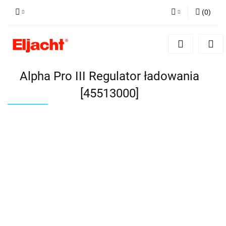
(
0
)
Zaloguj się
Zarejestruj się
Dodaj zgłoszenie
Alpha Pro III Regulator ładowania
[45513000]