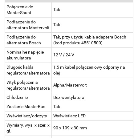
Połączenie do
Tak
MasterShunt
Podłączenie do
Tak
alternatora Mastervolt
Podłączenie do
Tak, przy użyciu kabla adaptera Bosch
alternatora Bosch
(kod produktu 45510500)
Nominalne napięcie
12 V / 24 V
akumulatora
Długośc kabla
1,5 m kabel połączeniowy odporny na
regulatora/alternatora
olej
Wtyk połączenia
Alpha/Mastervolt
regulatora/alternatora
Chłodzenie
Bez wentylatora
Zasilanie MasterBus
Tak
Wyświetlacz/odczyty
Wyświetlacz LED
Wymiary, wys. x szer. x
90 x 109 x 30 mm
gł.