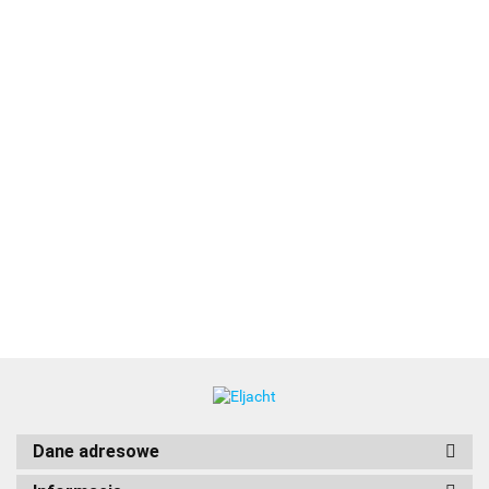
Alpha 12/130 III multigroove [48612131]
6634.00
Dane adresowe