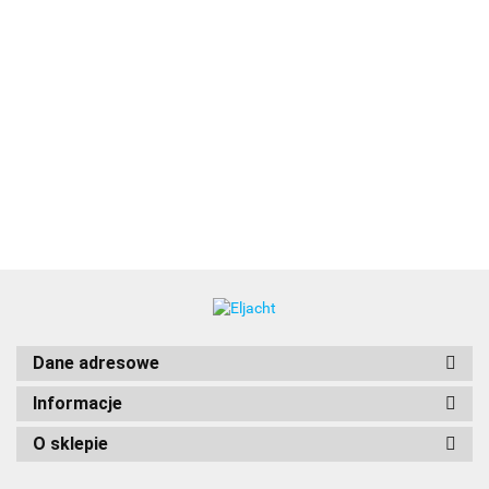
AC Master
AC Master
AC Master
28520700
12/1000
12/2500
12/500 IEC
70404110
AC Master
[28011000]
[28012500]
(230 V)
Masterlink/C4-
2718.00
7261.00
1255.00
24/700
[28010502
2169.00
RI, wł./wył. dla
-120V/60Hz
463.00
inwerterów
Inwerter
Mass Sine
sinusoidalny
Dane adresowe
Informacje
O sklepie