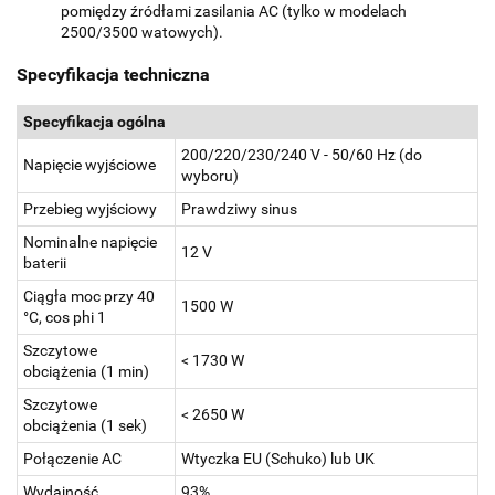
pomiędzy źródłami zasilania AC (tylko w modelach
2500/3500 watowych).
Specyfikacja techniczna
Specyfikacja ogólna
200/220/230/240 V - 50/60 Hz (do
Napięcie wyjściowe
wyboru)
Przebieg wyjściowy
Prawdziwy sinus
Nominalne napięcie
12 V
baterii
Ciągła moc przy 40
1500 W
°C, cos phi 1
Szczytowe
< 1730 W
obciążenia (1 min)
Szczytowe
< 2650 W
obciążenia (1 sek)
Połączenie AC
Wtyczka EU (Schuko) lub UK
Wydajność
93%