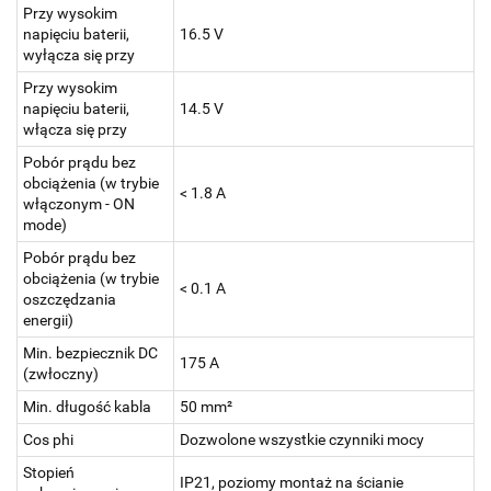
Przy wysokim
napięciu baterii,
16.5 V
wyłącza się przy
Przy wysokim
napięciu baterii,
14.5 V
włącza się przy
Pobór prądu bez
obciążenia (w trybie
< 1.8 A
włączonym - ON
mode)
Pobór prądu bez
obciążenia (w trybie
< 0.1 A
oszczędzania
energii)
Min. bezpiecznik DC
175 A
(zwłoczny)
Min. długość kabla
50 mm²
Cos phi
Dozwolone wszystkie czynniki mocy
Stopień
IP21, poziomy montaż na ścianie