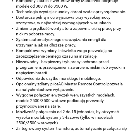
Kompletny zakres inwerterów firmy Mastervolt obejmuje
modele od 300 W do 3500 W.
Technologia czystej sinusoidy chroni czułe oprzyrządowanie.
Dostarcza pełną moc wyjściowa przy wysokiej mocy
szczytowej w najbardziej wymagających warunkach.
Zmienna prędkość wentylatora zapewnia cichą pracę przy
nickim poborze mocy.
System automatycznego oszczędzania energii dla
utrzymania jak najdłuższej pracy.
Kompaktowe wymiary i niewielka waga pozwalają na
zaoszczędzenie cennego czasu na instalację.
Niezawodny i bezpieczny tryb pracy; ochrona przed
przegrzaniem, przeciążeniem, zwarciem, niskim lub wysokim
napięciem baterii.
Odpowiednie do uzytku morskiego i mobilnego.
Opcjonalny zdlany pilotAC Master Remote Control pozwala
na natychmiastowe wyłączenie.
Wygodne połączenie wtyczek we wszystkch modelach,
modele 2500/3500 watowe podiadają przewody
przymocowane na stałe.
Możliwość połączenia od 2 do 15 jednostek, by otrzymać
wysoka moc lub systemy 3-fazowe (tylko w modelach
2500/3500 watowych).
Zintegrowany system transferu, automatycznie przełącza się