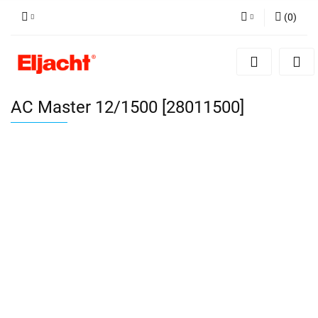
(
0
)
Zaloguj się
Zarejestruj się
Dodaj zgłoszenie
AC Master 12/1500 [28011500]