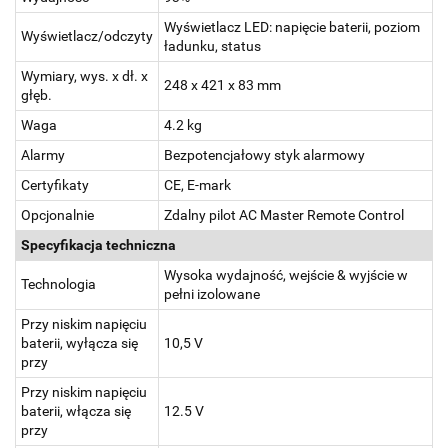
Wyświetlacz LED: napięcie baterii, poziom
Wyświetlacz/odczyty
ładunku, status
Wymiary, wys. x dł. x
248 x 421 x 83 mm
głęb.
Waga
4.2 kg
Alarmy
Bezpotencjałowy styk alarmowy
Certyfikaty
CE, E-mark
Opcjonalnie
Zdalny pilot AC Master Remote Control
Specyfikacja techniczna
Wysoka wydajność, wejście & wyjście w
Technologia
pełni izolowane
Przy niskim napięciu
baterii, wyłącza się
10,5 V
przy
Przy niskim napięciu
baterii, włącza się
12.5 V
przy