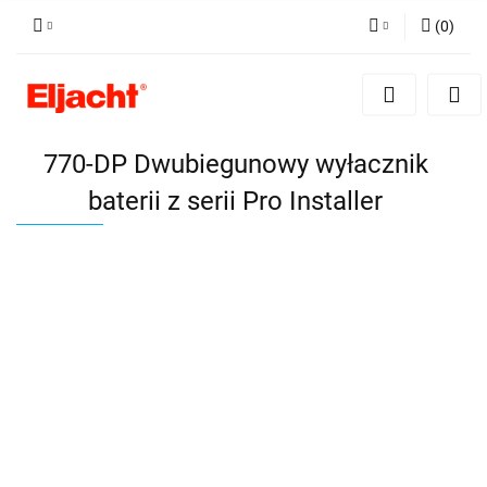
(
0
)
Zaloguj się
Zarejestruj się
Dodaj zgłoszenie
770-DP Dwubiegunowy wyłacznik
baterii z serii Pro Installer