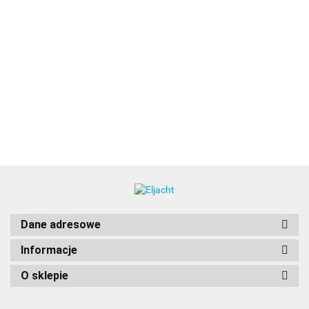
720B
721B
701S BEP
Wyłącznik
Rozłącznik
Rozłącznik
Wyłącznik
główny
główny
selektor
721 BEP
507.00
364.00
370.00
główny/Mini
baterii
baterii
Wyłącznik
304.00
Selektor
główny/Selektor
551.00
baterii
Dane adresowe
Informacje
O sklepie