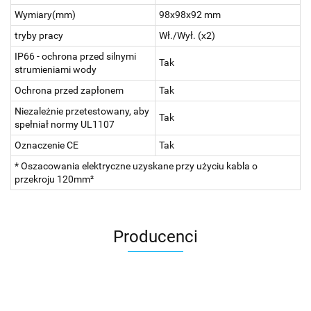
Wymiary(mm)
98x98x92 mm
tryby pracy
Wł./Wył. (x2)
IP66 - ochrona przed silnymi
Tak
strumieniami wody
Ochrona przed zapłonem
Tak
Niezależnie przetestowany, aby
Tak
spełniał normy UL1107
Oznaczenie CE
Tak
* Oszacowania elektryczne uzyskane przy użyciu kabla o
przekroju 120mm²
Producenci