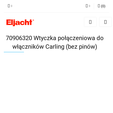
(
0
)
Zaloguj się
Zarejestruj się
Dodaj zgłoszenie
70906320 Wtyczka połączeniowa do
włączników Carling (bez pinów)