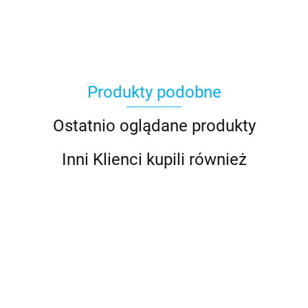
Produkty podobne
Ostatnio oglądane produkty
Inni Klienci kupili również
70905110
70906301
70906304
70906302
Carling
70906330
Ramka
Ramka
Ramka