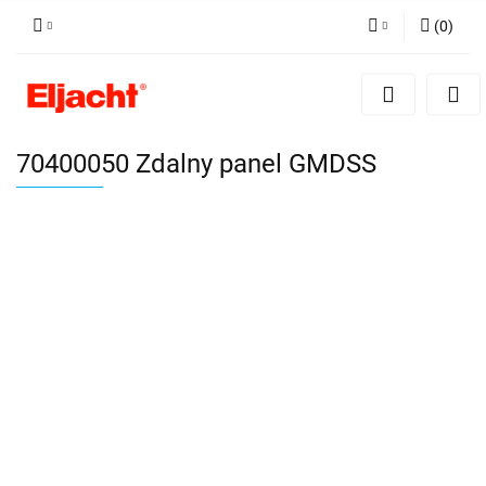
(
0
)
Zaloguj się
Zarejestruj się
Dodaj zgłoszenie
70400050 Zdalny panel GMDSS