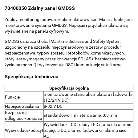
70400050 Zdalny panel GMDSS
Zdalny monitoring ładowarek akumulatorów serii Mass z funkcjami
monitorowania systemu GMDSS. Napięcie i prąd akumulatora są
wyświetlane na panelu cyfrowym.
GMDSS oznacza Global Maritime Distress and Safety System,
uzgodniony na szczeblu międzynarodowym zestaw procedur
bezpieczeństwa, typów sprzętu i protokołów komunikacyjnych,
który jest wymagany przez konwencję SOLAS ("bezpieczeństwo
życia na morzu") i wykorzystuje DSC i komunikację satelitarną.
Specyfikacja techniczna
Specyfikacja ogólna
monitorowanie stanu akumulatora i ładowarki
Funkcje
(12/24 V DC)
Napięcie zasilania
8-32 V DC
Bezpieczna
standardowo 1 m; sterowanie: 0.3 mm
odległość kompasu
Wyświetlacz LCD i diody LED stanu dla alarmu
Wyświetlacz/odczyt
napięcia DC, alarmu ładowarki i alarmu sieci
AC