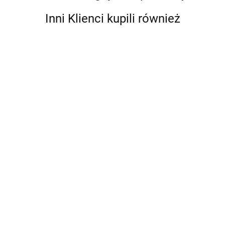
Inni Klienci kupili również
ProNautic
1230P 30A
ChargeMaster
ChargeMaster
ChargeMaster
3 banki
2535.00
Plus 12/35-3
Plus 12/50-3
Plus 24/30-3
[44310355]
[44310505]
[44320305]
2343.00
2930.00
3027.00