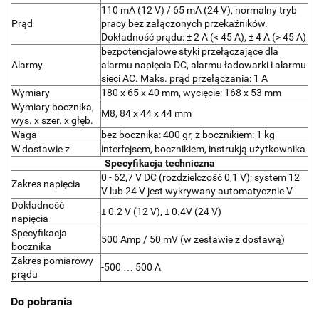
110 mA (12 V) / 65 mA (24 V), normalny tryb
Prąd
pracy bez załączonych przekaźników.
Dokładność prądu: ± 2 A (< 45 A), ± 4 A (> 45 A)
bezpotencjałowe styki przełączające dla
Alarmy
alarmu napięcia DC, alarmu ładowarki i alarmu
sieci AC. Maks. prąd przełączania: 1 A
Wymiary
180 x 65 x 40 mm, wycięcie: 168 x 53 mm
Wymiary bocznika,
M8, 84 x 44 x 44 mm
wys. x szer. x głęb.
Waga
bez bocznika: 400 gr, z bocznikiem: 1 kg
W dostawie z
interfejsem, bocznikiem, instrukją użytkownika
Specyfikacja techniczna
0 - 62,7 V DC (rozdzielczość 0,1 V); system 12
Zakres napięcia
V lub 24 V jest wykrywany automatycznie V
Dokładność
± 0.2 V (12 V), ± 0.4V (24 V)
napięcia
Specyfikacja
500 Amp / 50 mV (w zestawie z dostawą)
bocznika
Zakres pomiarowy
-500 … 500 A
prądu
Do pobrania