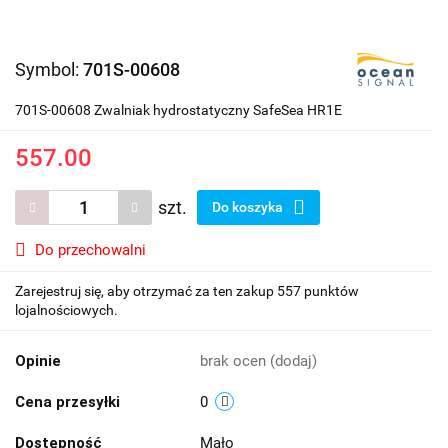
Symbol:
701S-00608
701S-00608 Zwalniak hydrostatyczny SafeSea HR1E
557.00
szt.
Do koszyka
Do przechowalni
Zarejestruj się, aby otrzymać za ten zakup 557 punktów
lojalnościowych.
Opinie
brak ocen
(dodaj)
Cena przesyłki
0
Dostępność
Mało