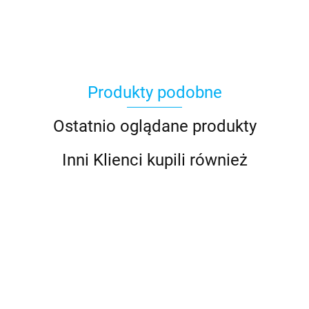
Produkty podobne
Ostatnio oglądane produkty
Inni Klienci kupili również
Radiopława
Radiopława
732S-
EPIRB1
osobista
03668