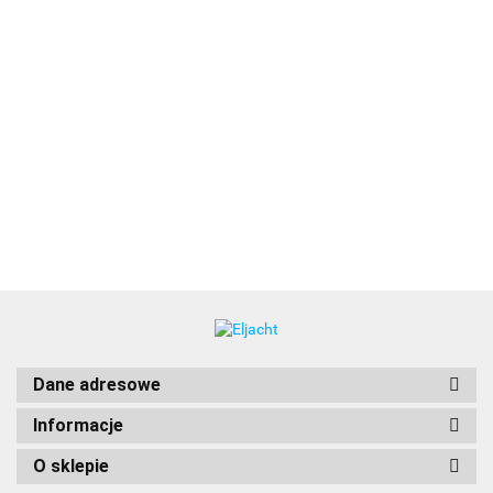
[702S-
PLB1
Radiopława
2999.00
1941.00
3184.00
01540]
[730S-
Ocean
01261]
Signal
702S-03932
PLB3
Radiopława RescueME
EPIRB3 Cat II z AIS,
4598.00
RLS i mobilną
łącznością NFC
Dane adresowe
Informacje
O sklepie