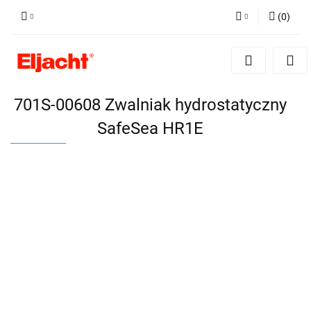
(
0
)
Zaloguj się
Zarejestruj się
Dodaj zgłoszenie
701S-00608 Zwalniak hydrostatyczny
SafeSea HR1E