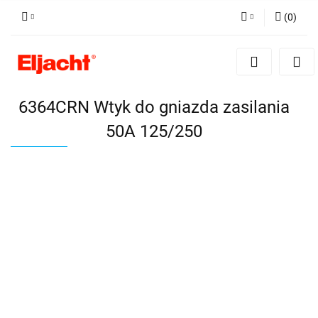
(
0
)
Zaloguj się
Zarejestruj się
Dodaj zgłoszenie
6364CRN Wtyk do gniazda zasilania
50A 125/250