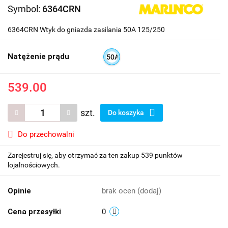
Symbol:
6364CRN
6364CRN Wtyk do gniazda zasilania 50A 125/250
Natężenie prądu
50A
539.00
szt.
Do koszyka
Do przechowalni
Zarejestruj się, aby otrzymać za ten zakup 539 punktów
lojalnościowych.
Opinie
brak ocen
(dodaj)
Cena przesyłki
0