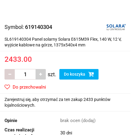
Symbol:
619140304
SL619140304 Panel solarny Solara E615M39 Flex, 140 W, 12 V,
wyjście kablowe na górze, 1375x540x4 mm
2433.00
szt.
Do koszyka
Do przechowalni
Zarejestruj się, aby otrzymać za ten zakup 2433 punktów
lojalnościowych.
Opinie
brak ocen
(dodaj)
Czas realizacji
30 dni