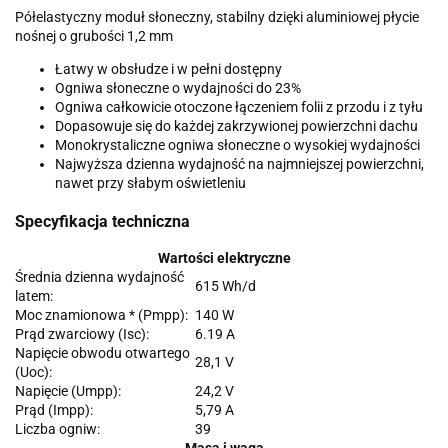
Półelastyczny moduł słoneczny, stabilny dzięki aluminiowej płycie
nośnej o grubości 1,2 mm
Łatwy w obsłudze i w pełni dostępny
Ogniwa słoneczne o wydajności do 23%
Ogniwa całkowicie otoczone łączeniem folii z przodu i z tyłu
Dopasowuje się do każdej zakrzywionej powierzchni dachu
Monokrystaliczne ogniwa słoneczne o wysokiej wydajności
Najwyższa dzienna wydajność na najmniejszej powierzchni,
nawet przy słabym oświetleniu
Specyfikacja techniczna
Wartości elektryczne
Średnia dzienna wydajność
615 Wh/d
latem:
Moc znamionowa * (Pmpp):
140 W
Prąd zwarciowy (Isc):
6.19 A
Napięcie obwodu otwartego
28,1 V
(Uoc):
Napięcie (Umpp):
24,2 V
Prąd (Impp):
5,79 A
Liczba ogniw:
39
Masa i waga