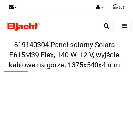
(
0
)
Zaloguj się
Zarejestruj się
Dodaj zgłoszenie
619140304 Panel solarny Solara
E615M39 Flex, 140 W, 12 V, wyjście
kablowe na górze, 1375x540x4 mm