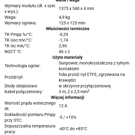
Wymiary modułu (dł. x szer.
1375 x 540 x 4 mm
x wys.):
Waga:
4,9 kg
Wymiary ogniwa:
125 x 125 mm
Właściwości termiczne
TK Pmpp %/°C:
-0,29
TK Uoc mV/°C:
-1,74
TK Isc mA/°C:
2,90
NOCT °C:
46 ± 2
Użyte materiały
Sunpower, monokrystaliczna z tylnym
Technologia ogniw:
kontaktem
folia przód i tył ETFE, zgrzewana na
Przód/tył:
krawędzi
Diody obejściowe:
w skrzynce przyłączeniowej
2
Kabel połączeniowy:
3 m, 2 x 2,5 mm
Więcej informacji
Wartość prądu wstecznego
12 A
IR:
Dokładność pomiaru Pmpp
-5 / +10%
przy STC:
Dopuszczalna temperatura
-40°C do +85°C
pracy: