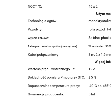
NOCT °C:
46 ± 2
Użyte mat
Technologia ogniw:
monokrystalic
Przód/tył:
folia przód i 
Solidne, płask
Wyjście kablowe:
Zabezpieczenie hotspotów (zewnętrzne)
W zestawie z S2
Kabel połączeniowy:
3 m, 2 x 1,5 m
Więcej inf
Wartość prądu wstecznego IR:
12 A
Dokładność pomiaru Pmpp przy STC:
± 5 %
Dopuszczalna temperatura pracy:
-40°C do +85°
Gwarancja producenta:
5 lat