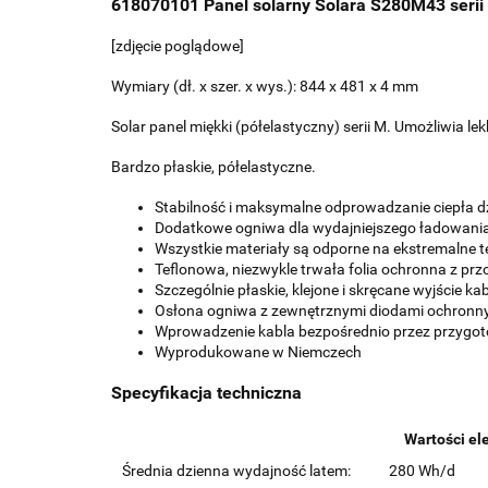
618070101 Panel solarny Solara S280M43 serii 
[zdjęcie poglądowe]
Wymiary (dł. x szer. x wys.): 844 x 481 x 4 mm
Solar panel miękki (półelastyczny) serii M. Umożliwia 
Bardzo płaskie, półelastyczne.
Stabilność i maksymalne odprowadzanie ciepła dz
Dodatkowe ogniwa dla wydajniejszego ładowani
Wszystkie materiały są odporne na ekstremalne 
Teflonowa, niezwykle trwała folia ochronna z przo
Szczególnie płaskie, klejone i skręcane wyjście k
Osłona ogniwa z zewnętrznymi diodami ochronn
Wprowadzenie kabla bezpośrednio przez przygot
Wyprodukowane w Niemczech
Specyfikacja techniczna
Wartości el
Średnia dzienna wydajność latem:
280 Wh/d