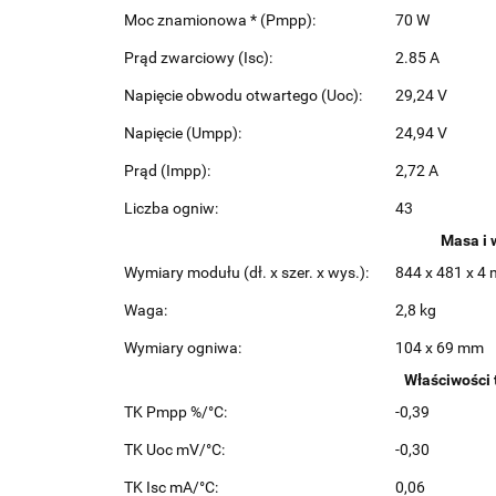
Moc znamionowa * (Pmpp):
70 W
Prąd zwarciowy (Isc):
2.85 A
Napięcie obwodu otwartego (Uoc):
29,24 V
Napięcie (Umpp):
24,94 V
Prąd (Impp):
2,72 A
Liczba ogniw:
43
Masa i
Wymiary modułu (dł. x szer. x wys.):
844 x 481 x 4
Waga:
2,8 kg
Wymiary ogniwa:
104 x 69 mm
Właściwości 
TK Pmpp %/°C:
-0,39
TK Uoc mV/°C:
-0,30
TK Isc mA/°C:
0,06