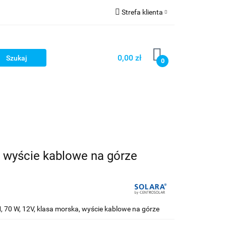
Strefa klienta
Strefa marek
Zaloguj się
Zarejestruj się
0,00 zł
0
Dodaj zgłoszenie
, wyście kablowe na górze
 70 W, 12V, klasa morska, wyście kablowe na górze