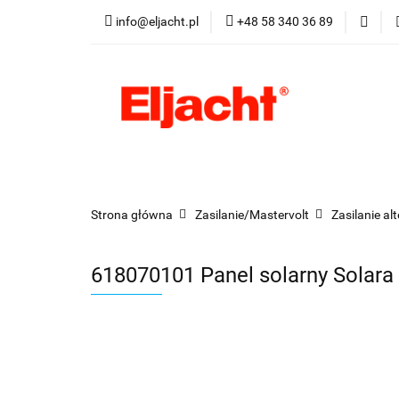
info@eljacht.pl
+48 58 340 36 89
Kategorie
Pro
Kategorie
Promocje
Nowości
Best
Strona główna
Zasilanie/Mastervolt
Zasilanie a
618070101 Panel solarny Solara 