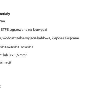
eriały
zna
tył ETFE, zgrzewana na krawędzi
ie, wodoszczelne wyjście kablowe, klejone i skręcane
00M43, S280M43 i S400M41
m² lub 3 x 1,5 mm²
ormacji
C