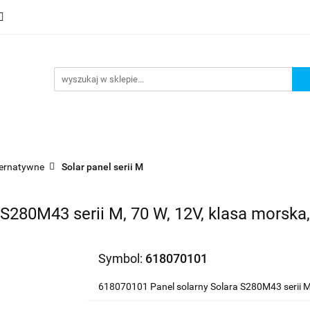
mocje
Nowości
Bestsellery
Wyprzedaże
Blog
sellery
Wyprzedaże
Blog
Strefa marek
lternatywne
Solar panel serii M
S280M43 serii M, 70 W, 12V, klasa morska
Symbol:
618070101
618070101 Panel solarny Solara S280M43 serii M,