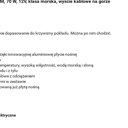
M, 70 W, 12V, klasa morska, wyście kablowe na górze
lekkie dopasowanie do krzywizny pokładu. Można po nim chodzić.
ięki innowacyjnej aluminiowej płycie nośnej
a
temperatury, wysoką wilgotność, wodę morską i słoną
du i z tyłu
ablowe z odciążeniem
ymi w zestawie
owaną już płytę nośną
ektryczne