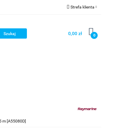
Strefa klienta
Strefa marek
Zaloguj się
Zarejestruj się
0,00 zł
0
Dodaj zgłoszenie
 5 m [A55080D]