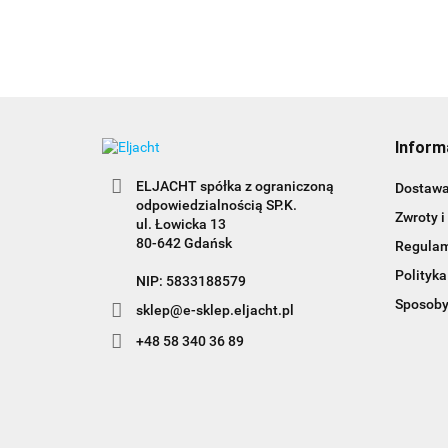
Inform
ELJACHT spółka z ograniczoną
Dostaw
odpowiedzialnością SP.K.
Zwroty i
ul. Łowicka 13
80-642 Gdańsk
Regula
Polityka
NIP: 5833188579
Sposoby
sklep@e-sklep.eljacht.pl
+48 58 340 36 89