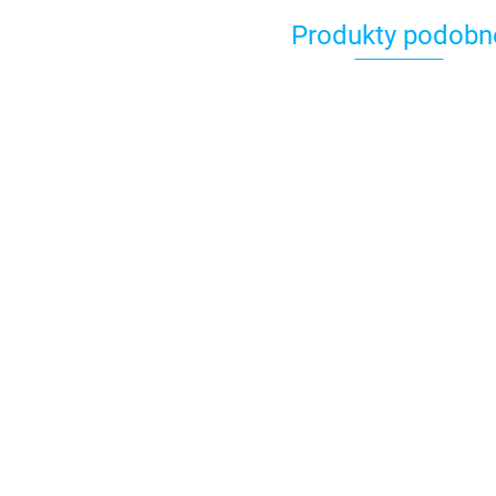
Produkty podobn
Kabel danych do
Kabel d
A80310 Kabel danych
radaru Quantum
końców
dla anteny radaru
10 m [A80275]
10m [A
701.00
1090.00
Quantum 15m
1090.00