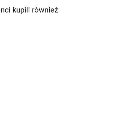
enci kupili również
A80311 Kabel danych
Kabel adaptera
dla anteny radaru
zasilanie-dane do
Quantum 25m
1739.00
radaru Quantum
285.00
[A80308]