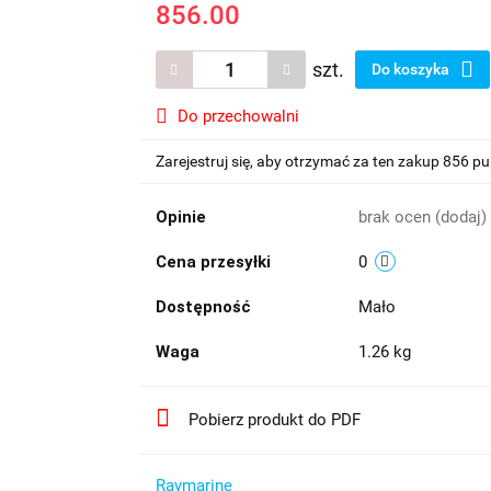
856.00
szt.
Do koszyka
Do przechowalni
Zarejestruj się, aby otrzymać za ten zakup 856 p
Opinie
brak ocen
(dodaj)
Cena przesyłki
0
Dostępność
Mało
Waga
1.26 kg
Pobierz produkt do PDF
Raymarine