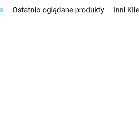
e
Ostatnio oglądane produkty
Inni Kli
o radaru z
ką RayNet
80228]
10m Digital Pedestal
2.5m Digital Pedestal
Extension Cable -
Extension Cable -
przedłużka 10 m
przedłużka 2.5 m
1116.00
441.00
[A55081D]
[A92141D]