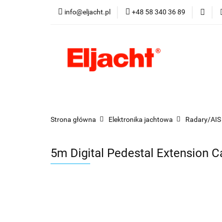
info@eljacht.pl
+48 58 340 36 89
Kategorie
Pro
Kategorie
Promocje
Nowości
Best
Strona główna
Elektronika jachtowa
Radary/AIS
5m Digital Pedestal Extension C