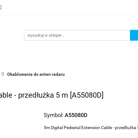
mocje
Nowości
Bestsellery
Wyprzedaże
Blog
sellery
Wyprzedaże
Blog
Strefa marek
Okablowanie do anten radaru
able - przedłużka 5 m [A55080D]
Symbol:
A55080D
5m Digital Pedestal Extension Cable - przedłużka