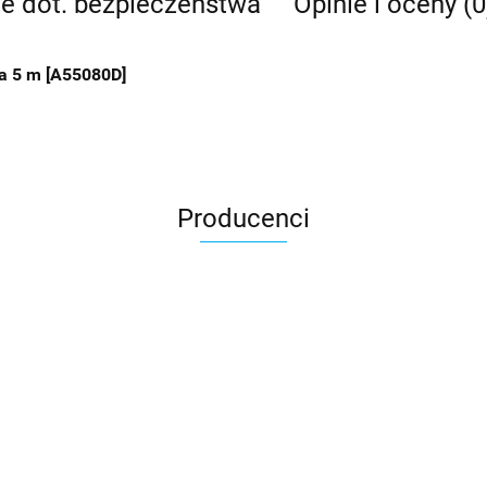
je dot. bezpieczeństwa
Opinie i oceny (0
a 5 m [
A55080D]
Producenci