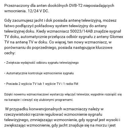
Przeznaczony dla anten dookólnych DVB-T2 nieposiadających
wmocnienia. 12/24 V DC.
Gdy zacumujesz jacht i dok posiada antenę telewizyjną, możesz
łatwo podłączyć pokładowy system telewizyjny do anteny
telewizyjnej doku. Kiedy wzmacniacz 50023/14AB znajdzie sygnał
TV doku, automatycznie przełącza odbiór sygnału z anteny Glomex
TV na antenę TV w doku. Co więcej, ten nowy wzmacniacz, w
porównaniu do poprzedniego, posiada następujące kluczowe
cechy:
• Zwiększa wydajność odbioru sygnału telewizyjnego
• Automatycznie kontroluje wzmocnienie sygnału
• Posiada 2 wyjścia TV lub 1 wyjście TV i 1 radia FM
Dzięki nowemu wzmacniaczowi wystarczy włączyć telewizor, wygodnie rozsiąść się
na kanapie i cieszyć się ulubionymi programami.
W przypadku konwencjonalnych wzmacniaczy należy w
rzeczywistości ręcznie regulować wzmocnienie sygnału
telewizyjnego, zmniejszając wzmocnienie, gdy sygnał jest wysoki i
zwiększając wzmocnienie, gdy jacht znajduje się na morzu i jest