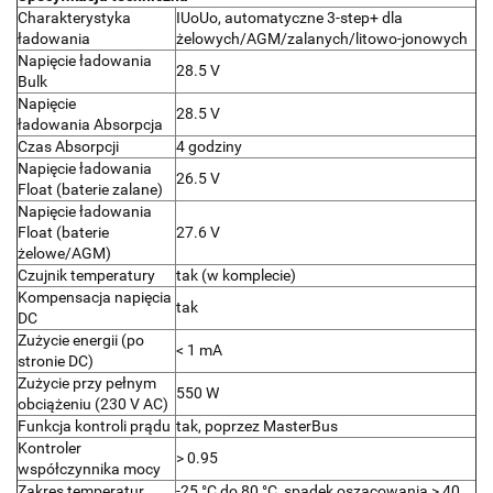
Charakterystyka
IUoUo, automatyczne 3-step+ dla
ładowania
żelowych/AGM/zalanych/litowo-jonowych
Napięcie ładowania
28.5 V
Bulk
Napięcie
28.5 V
ładowania Absorpcja
Czas Absorpcji
4 godziny
Napięcie ładowania
26.5 V
Float (baterie zalane)
Napięcie ładowania
Float (baterie
27.6 V
żelowe/AGM)
Czujnik temperatury
tak (w komplecie)
Kompensacja napięcia
tak
DC
Zużycie energii (po
< 1 mA
stronie DC)
Zużycie przy pełnym
550 W
obciążeniu (230 V AC)
Funkcja kontroli prądu
tak, poprzez MasterBus
Kontroler
> 0.95
współczynnika mocy
Zakres temperatur
-25 °C do 80 °C, spadek oszacowania > 40