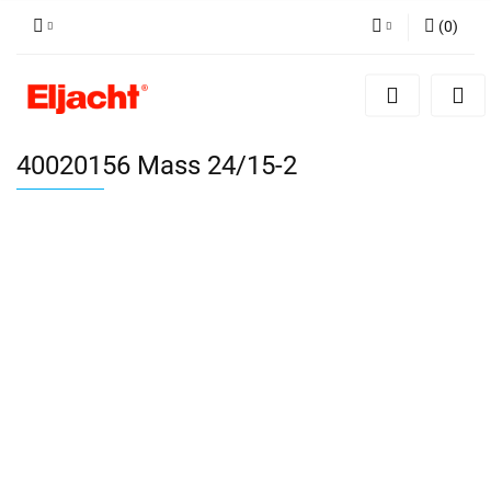
(
0
)
Zaloguj się
Zarejestruj się
Dodaj zgłoszenie
40020156 Mass 24/15-2