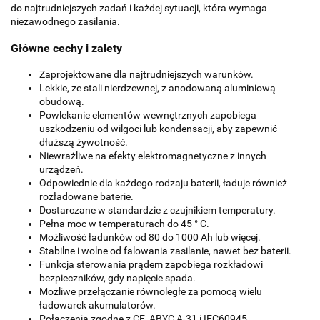
do najtrudniejszych zadań i każdej sytuacji, która wymaga
niezawodnego zasilania.
Główne cechy i zalety
Zaprojektowane dla najtrudniejszych warunków.
Lekkie, ze stali nierdzewnej, z anodowaną aluminiową
obudową.
Powlekanie elementów wewnętrznych zapobiega
uszkodzeniu od wilgoci lub kondensacji, aby zapewnić
dłuższą żywotność.
Niewrażliwe na efekty elektromagnetyczne z innych
urządzeń.
Odpowiednie dla każdego rodzaju baterii, ładuje również
rozładowane baterie.
Dostarczane w standardzie z czujnikiem temperatury.
Pełna moc w temperaturach do 45 ° C.
Możliwość ładunków od 80 do 1000 Ah lub więcej.
Stabilne i wolne od falowania zasilanie, nawet bez baterii.
Funkcja sterowania prądem zapobiega rozkładowi
bezpieczników, gdy napięcie spada.
Możliwe przełączanie równoległe za pomocą wielu
ładowarek akumulatorów.
Połączenia zgodne z CE, ABYC A-31 i IEC60945.