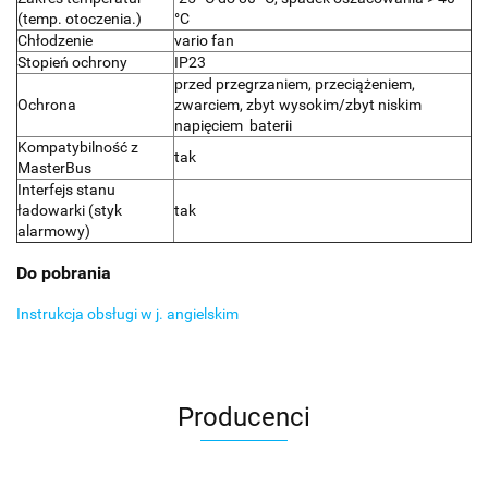
(temp. otoczenia.)
°C
Chłodzenie
vario fan
Stopień ochrony
IP23
przed przegrzaniem, przeciążeniem,
Ochrona
zwarciem, zbyt wysokim/zbyt niskim
napięciem baterii
Kompatybilność z
tak
MasterBus
Interfejs stanu
ładowarki (styk
tak
alarmowy)
Do pobrania
Instrukcja obsługi w j. angielskim
Producenci