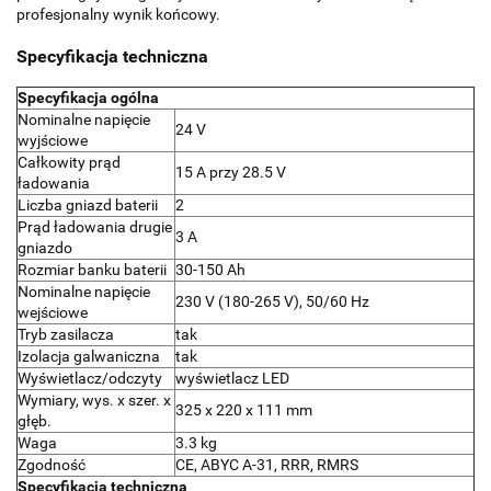
profesjonalny wynik końcowy
.
Specyfikacja techniczna
Specyfikacja ogólna
Nominalne napięcie
24 V
wyjściowe
Całkowity prąd
15 A przy 28.5 V
ładowania
Liczba gniazd baterii
2
Prąd ładowania drugie
3 A
gniazdo
Rozmiar banku baterii
30-150 Ah
Nominalne napięcie
230 V (180-265 V), 50/60 Hz
wejściowe
Tryb zasilacza
tak
Izolacja galwaniczna
tak
Wyświetlacz/odczyty
wyświetlacz LED
Wymiary, wys. x szer. x
325 x 220 x 111 mm
głęb.
Waga
3.3 kg
Zgodność
CE, ABYC A-31, RRR, RMRS
Specyfikacja techniczna