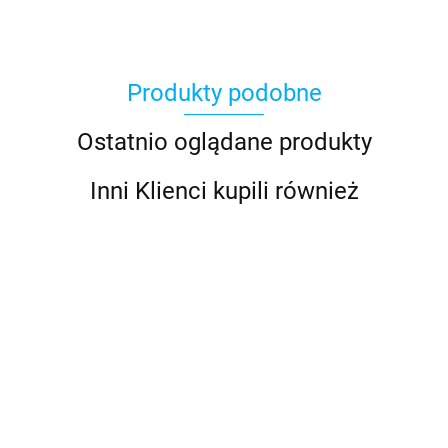
Produkty podobne
Ostatnio oglądane produkty
Inni Klienci kupili również
1GA 995
1G0 996
1G0 996
1G0 996
1G0 996
606-501
476-521
476-541
476-201
476-221
RokLUME
Reflektor
Reflektor
Lampa
Lampa
2136.00
1000.00
1000.00
981.00
969.00
280 Heavy
Module 70
Module 70
oświetlenia