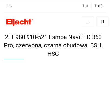
(
0
)
Zaloguj się
Zarejestruj się
Dodaj zgłoszenie
2LT 980 910-521 Lampa NaviLED 360
Pro, czerwona, czarna obudowa, BSH,
HSG