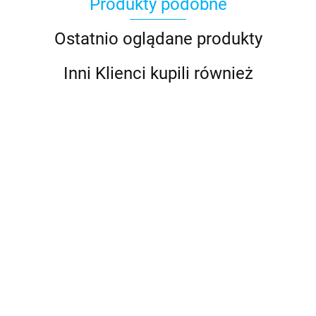
Produkty podobne
Ostatnio oglądane produkty
Inni Klienci kupili również
2LT 959 910-
731 Lampa
2LT 959 910-011
kotwiczna
Lampa
569.36
NaviLED 360,
nawigacyjna 360
692.00
biała, biała
st., kotwiczna,
podst.
2LT 980 520-067 Lampa
204mm, czarna