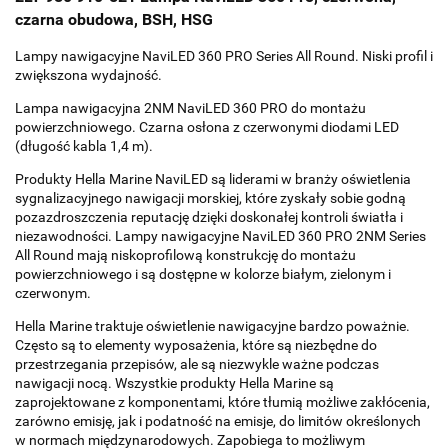
czarna obudowa, BSH, HSG
Lampy nawigacyjne NaviLED 360 PRO Series All Round. Niski profil i
zwiększona wydajność.
Lampa nawigacyjna 2NM NaviLED 360 PRO do montażu
powierzchniowego. Czarna osłona z czerwonymi diodami LED
(długość kabla 1,4 m).
Produkty Hella Marine NaviLED są liderami w branży oświetlenia
sygnalizacyjnego nawigacji morskiej, które zyskały sobie godną
pozazdroszczenia reputację dzięki doskonałej kontroli światła i
niezawodności. Lampy nawigacyjne NaviLED 360 PRO 2NM Series
All Round mają niskoprofilową konstrukcję do montażu
powierzchniowego i są dostępne w kolorze białym, zielonym i
czerwonym.
Hella Marine traktuje oświetlenie nawigacyjne bardzo poważnie.
Często są to elementy wyposażenia, które są niezbędne do
przestrzegania przepisów, ale są niezwykle ważne podczas
nawigacji nocą. Wszystkie produkty Hella Marine są
zaprojektowane z komponentami, które tłumią możliwe zakłócenia,
zarówno emisję, jak i podatność na emisje, do limitów określonych
w normach międzynarodowych. Zapobiega to możliwym