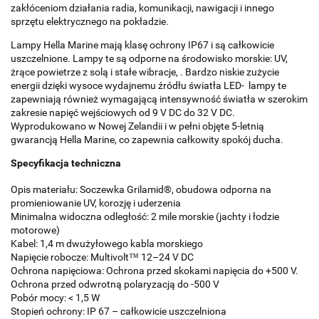
zakłóceniom działania radia, komunikacji, nawigacji i innego
sprzętu elektrycznego na pokładzie.
Lampy Hella Marine mają klasę ochrony IP67 i są całkowicie
uszczelnione. Lampy te są odporne na środowisko morskie: UV,
żrące powietrze z solą i stałe wibracje, . Bardzo niskie zużycie
energii dzięki wysoce wydajnemu źródłu światła LED- lampy te
zapewniają również wymagającą intensywność światła w szerokim
zakresie napięć wejściowych od 9 V DC do 32 V DC.
Wyprodukowano w Nowej Zelandii i w pełni objęte 5-letnią
gwarancją Hella Marine, co zapewnia całkowity spokój ducha.
Specyfikacja techniczna
Opis materiału: Soczewka Grilamid®, obudowa odporna na
promieniowanie UV, korozję i uderzenia
Minimalna widoczna odległość: 2 mile morskie (jachty i łodzie
motorowe)
Kabel: 1,4 m dwużyłowego kabla morskiego
Napięcie robocze: Multivolt™ 12–24 V DC
Ochrona napięciowa: Ochrona przed skokami napięcia do +500 V.
Ochrona przed odwrotną polaryzacją do -500 V
Pobór mocy: < 1,5 W
Stopień ochrony: IP 67 – całkowicie uszczelniona