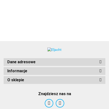
NaviLED Compact, LB
podstawa
czerwona, 2NM, kabel
518.00
12cm, czarna obudowa,
czerwony klosz OEM, BSH,
USCG
Dane adresowe
Informacje
O sklepie
Znajdziesz nas na