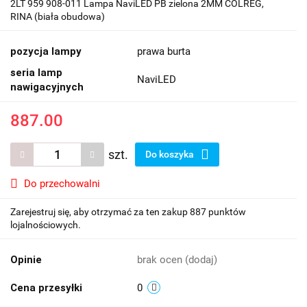
2LT 959 908-011 Lampa NaviLED PB zielona 2MM COLREG,
RINA (biała obudowa)
pozycja lampy
prawa burta
seria lamp
NaviLED
nawigacyjnych
887.00
szt.
Do koszyka
Do przechowalni
Zarejestruj się, aby otrzymać za ten zakup 887 punktów
lojalnościowych.
Opinie
brak ocen
(dodaj)
Cena przesyłki
0