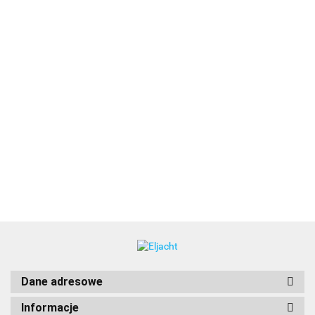
2LT 017 460-001 Lampa nawigacyjna NaviLED PRO, lewa
burta, czerwona, 2NM, czarna obudowa, przewód 2.5m
(2025)
999.00
Dane adresowe
Informacje