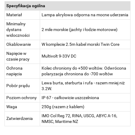
Specyfikacja ogólna
Materiał
Lampa akrylowa odporna na mocne uderzenia
Minimalny
dystans
2 mile morskie (jachty i łodzie motorowe)
widoczności
Okablowanie
W komplecie 2.5m kabel morski Twin Core
Napięcie w
Multivolt 9-33V DC
czasie pracy
Ochrona
Kolec chroniony do +500 woltów. Odwrócona
napięcia
polaryzacja chroniona do -700 woltów
Lewa burta, sterburta i rufa - razem mniej niż
Pobór prądu
3.2W.
Poziom ochrony
IP 67 - całkowicie uszczelniona
Waga
250g (razem z kablem)
IMO Col Reg 72, RINA, USCG, ABYC A-16,
Zatwierdzenia
NMSC, Maritime NZ