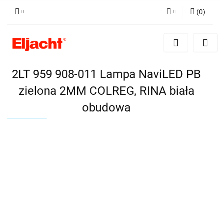
(
0
)
Zaloguj się
Zarejestruj się
Dodaj zgłoszenie
2LT 959 908-011 Lampa NaviLED PB
zielona 2MM COLREG, RINA biała
obudowa