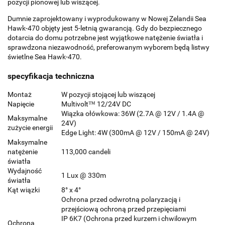
pozycji pionowej lub wiszącej.
Dumnie zaprojektowany i wyprodukowany w Nowej Zelandii Sea
Hawk-470 objęty jest 5-letnią gwarancją. Gdy do bezpiecznego
dotarcia do domu potrzebne jest wyjątkowe natężenie światła i
sprawdzona niezawodność, preferowanym wyborem będą listwy
świetlne Sea Hawk-470.
specyfikacja techniczna
Montaż
W pozycji stojącej lub wiszącej
Napięcie
Multivolt™ 12/24V DC
Wiązka ołówkowa: 36W (2.7A @ 12V / 1.4A @
Maksymalne
24V)
zużycie energii
Edge Light: 4W (300mA @ 12V / 150mA @ 24V)
Maksymalne
natężenie
113,000 candeli
światła
Wydajność
1 Lux @ 330m
światła
Kąt wiązki
8° x 4°
Ochrona przed odwrotną polaryzacją i
przejściową ochroną przed przepięciami
IP 6K7 (Ochrona przed kurzem i chwilowym
Ochrona