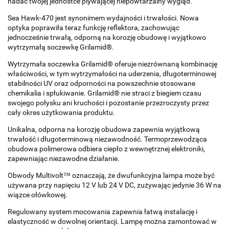
nadać twojej jednostce plywającej niepowtarzalny wygląd.
Sea Hawk-470 jest synonimem wydajności i trwałości. Nowa
optyka poprawiła teraz funkcję reflektora, zachowując
jednocześnie trwałą, odporną na korozję obudowę i wyjątkowo
wytrzymałą soczewkę Grilamid®.
Wytrzymała soczewka Grilamid® oferuje niezrównaną kombinację
właściwości, w tym wytrzymałości na uderzenia, długoterminowej
stabilności UV oraz odporności na powszechnie stosowane
chemikalia i spłukiwanie. Grilamid® nie straci z biegiem czasu
swojego połysku ani kruchości i pozostanie przezroczysty przez
cały okres użytkowania produktu.
Unikalna, odporna na korozję obudowa zapewnia wyjątkową
trwałość i długoterminową niezawodność. Termoprzewodząca
obudowa polimerowa odbiera ciepło z wewnętrznej elektroniki,
zapewniając niezawodne działanie.
Obwody Multivolt™ oznaczają, że dwufunkcyjna lampa może być
używana przy napięciu 12 V lub 24 V DC, zużywając jedynie 36 W na
wiązce ołówkowej.
Regulowany system mocowania zapewnia łatwą instalację i
elastyczność w dowolnej orientacji. Lampę można zamontować w