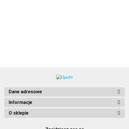
2LT 958 130-
1GA 995 606-
2LT 958 040-
441 Lampa
501 RokLUME
701 Lampa
2LT 958 130-511
SeaHawk
280 Heavy
SeaHawk-350,
Lampa SeaHawk
1661.00
2136.00
1401.00
470 LED
Duty
rozproszone
470 LED Wide
Combi
1452.00
oświetlenie
światło,
Spread /
Spread &
robocze, bliski
czarna
Rozproszone
Spot czarna
zasięg
obudowa
wide, biała
obudowa
Dane adresowe
Informacje
O sklepie