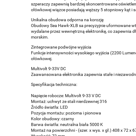
szperaczy zapewnią bardziej skoncentrowane oświetlen
ołówkowej wiązce posiadają węższy 5 stopniowy kąt i są
Unikalna obudowa odporna na korozję
Obudowy Sea Hawk-XLB sa precyzyjnie uformowane wtr
wydalane przez wewnętrzną elektronikę, co zapewnia 
morskim.
Zintegrowane podwójne wyjścia
Funkcje intensywności wysokiego wyjścia (2200 Lumenów
ołówkowej.
Multivolt 9-33V DC
Zaawansowana elektronika zapewnia stałe i niezawodne 
Specyfikacja techniczna:
Napięcie robocze: Multivolt 9-33 V DC
Montaż: uchwyt ze stali nierdzewnej 316
Źródło światła: LED
Pozycja montażu: pozioma i pionowa
Kolor obudowy: czarny
Barwa światła: neutralna biała 5000 K
Montaż na powierzchni - (szer. x wys. x gł.) 408 x 72 x
Wysokość: 72 mm