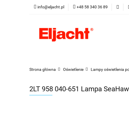
info@eljacht.pl
+48 58 340 36 89
Kategorie
Pro
Kategorie
Promocje
Nowości
Best
Strona główna
Oświetlenie
Lampy oświetlenia p
2LT 958 040-651 Lampa SeaHawk