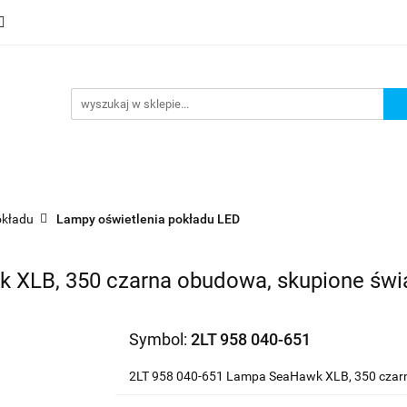
mocje
Nowości
Bestsellery
Wyprzedaże
Blog
sellery
Wyprzedaże
Blog
Strefa marek
okładu
Lampy oświetlenia pokładu LED
 XLB, 350 czarna obudowa, skupione świ
Symbol:
2LT 958 040-651
2LT 958 040-651 Lampa SeaHawk XLB, 350 czarn