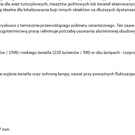
ia dla wież tuńczykowych, masztów jachtowych lub świateł skierowanyc
 idealne dla lokalizowania boji i innych obiektów na dłuższych dystansa
yskowo z termicznie przewodzącego polimeru ceramicznego. Ten zaaw
długoterminową pracę i eliminuje potrzebę usuwania aluminiowej obudo
 / 25W) i niskiego światła (220 lumenów / 5W) w obu lampach - rozpro
wyjście światła oraz ochronę lampy, nawet przy poważnych fluktuacjach 
 67 mm