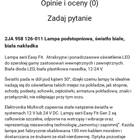
Opinie i oceny (0)
Zadaj pytanie
2JA 958 126-011 Lampa podstopniowa, światło białe,
biała nakładka
Lampa serii Easy Fit. Atrakcyjne i ponadczasowe oświetlenie LED
do szerokiej gamy zastosowań wewnętrznych i zewnętrznych.
Biała dioda LED, biała plastikowa nasadka, 12-24 V.
Światło pada w dół pod kątem 30°, dzięki czemu lampy te idealnie
nadają się do oświetlania takich miejsc na pokładzie, jak stopnie,
schody, podesty, schowki, zejściówki, armatura pokładowa, znaki i
przełączniki, nie oślepiając przy tym oczu.
Elektronika Multivolt zapewnia stałe natężenie światła w
systemach 12 V lub 24 V DC. Lampy serii Easy Fit Gen 2 są
całkowicie szczelne, odporne na wstrząsy i wibracje oraz
reprezentują niezawodną technologię „zamontuj i zapomnij”. Każda
lampa jest fabrycznie okablowana 100 mm kablem morskim i
dostarczana ze śrubami ze stali nierdzewnej. Optyka pozostaje