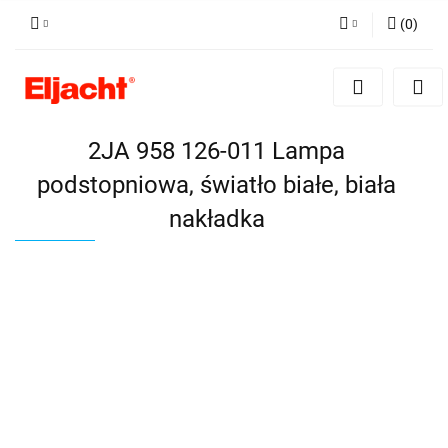
(
0
)
Zaloguj się
Zarejestruj się
Dodaj zgłoszenie
2JA 958 126-011 Lampa
podstopniowa, światło białe, biała
nakładka