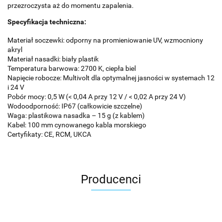
przezroczysta aż do momentu zapalenia.
Specyfikacja techniczna:
Materiał soczewki: odporny na promieniowanie UV, wzmocniony
akryl
Materiał nasadki: biały plastik
Temperatura barwowa: 2700 K, ciepła biel
Napięcie robocze: Multivolt dla optymalnej jasności w systemach 12
i 24 V
Pobór mocy: 0,5 W (< 0,04 A przy 12 V / < 0,02 A przy 24 V)
Wodoodporność: IP67 (całkowicie szczelne)
Waga: plastikowa nasadka – 15 g (z kablem)
Kabel: 100 mm cynowanego kabla morskiego
Certyfikaty: CE, RCM, UKCA
Producenci