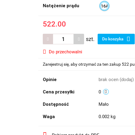
Natężenie prądu
16A
522.00
szt.
Do koszyka
Do przechowalni
Zarejestruj się, aby otrzymać za ten zakup 522 p
Opinie
brak ocen
(dodaj)
Cena przesyłki
0
Dostępność
Mało
Waga
0.002 kg