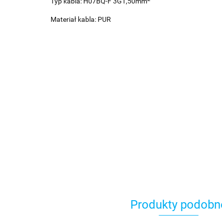
Typ kabla: H07BQ-F 3G1,50mm
Materiał kabla: PUR
Produkty podobn