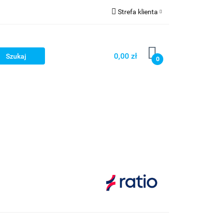
Strefa klienta
Strefa marek
Zaloguj się
Zarejestruj się
0,00 zł
0
Dodaj zgłoszenie