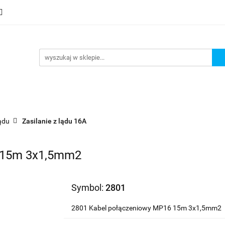
mocje
Nowości
Bestsellery
Wyprzedaże
Blog
sellery
Wyprzedaże
Blog
Strefa marek
lądu
Zasilanie z lądu 16A
6 15m 3x1,5mm2
Symbol:
2801
2801 Kabel połączeniowy MP16 15m 3x1,5mm2