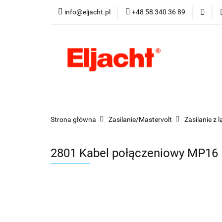
info@eljacht.pl
+48 58 340 36 89
Kategorie
Pro
Kategorie
Promocje
Nowości
Best
Strona główna
Zasilanie/Mastervolt
Zasilanie z 
2801 Kabel połączeniowy MP1