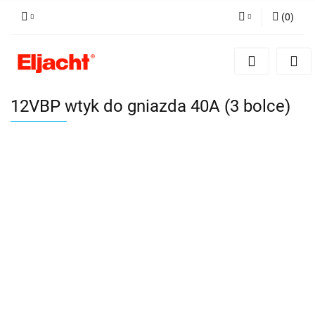
(
0
)
Zaloguj się
Zarejestruj się
Dodaj zgłoszenie
12VBP wtyk do gniazda 40A (3 bolce)