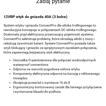
Zadaj pytanie
12VBP wtyk do gniazda 40A (3 bolce)
System wtyku i gniazda ConnectPro dla silnika trollingowego to
rewolucyjna koncepcja w połączeniach DC silnika trollingowego.
Doskonały prąd elektryczny przenoszący pojemność systemu
ConnectPro seliminuje problemy, które okradają silniki z mocy i
redukują żywotność baterii. System ConnectPro posiada także
wtyk blokujący i gniazdo ze sprężynowym zaciskiem połączenia,
które zapewniają bezpieczny styk elektryczny.
Uszczelka O-pierścieniowa dla połączeń wodoodpornych
waterproof connections
Odporna na warunki pogodowe osłona wtyku
Komponenty elektryczne odporne na korozję z niklowanego
mosiądzu
Akceptuje przewód o wymiarze 16 do 8
Ergonomiczny konturowany zacisk dla łatwego przyłączenia
i wyrównania blaszki do podłoża